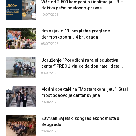
Više od 2.500 kompanija i institucija u BiH
dobiva pečat poslovno-pravne...
10/07/2026
dm najavio 13. besplatne preglede
dermoskopom u 4 bh. grada
08/07/2026
Udruženje “Porodični ruralni edukativni
centar” PREC Živinice da donirate i date...
03/07/2026
Modni spektakl na “Mostarskom ljetu”: Stari
most ponovo je centar svijeta
29/06/2026
Završen Svjetski kongres ekonomista u
Beogradu
29/06/2026