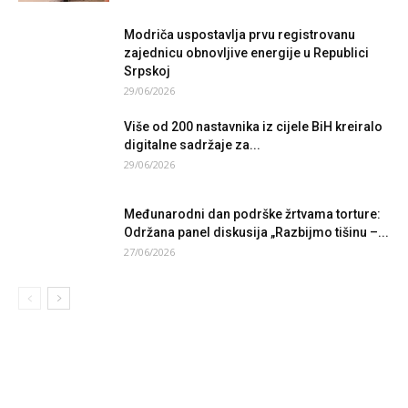
Modriča uspostavlja prvu registrovanu
zajednicu obnovljive energije u Republici
Srpskoj
29/06/2026
Više od 200 nastavnika iz cijele BiH kreiralo
digitalne sadržaje za...
29/06/2026
Međunarodni dan podrške žrtvama torture:
Održana panel diskusija „Razbijmo tišinu –...
27/06/2026