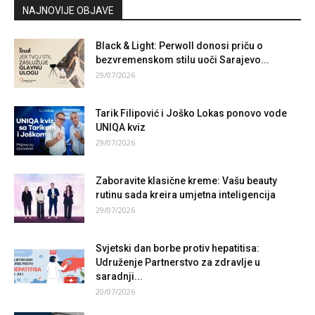
NAJNOVIJE OBJAVE
Black & Light: Perwoll donosi priču o
bezvremenskom stilu uoči Sarajevo...
29/07/2026
Tarik Filipović i Joško Lokas ponovo vode
UNIQA kviz
29/07/2026
Zaboravite klasične kreme: Vašu beauty
rutinu sada kreira umjetna inteligencija
29/07/2026
Svjetski dan borbe protiv hepatitisa:
Udruženje Partnerstvo za zdravlje u
saradnji...
20/07/2026