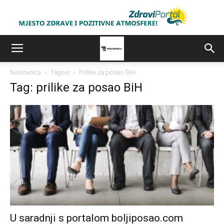
Naslovnica
Tagovi
Prilike za posao BiH
Tag: prilike za posao BiH
U saradnji s portalom boljiposao.com