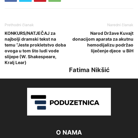
Prethodni članak
Naredni članak
KONKURS/NATJEČAJ za
Narod Države Kuvajt
najbolji dramski tekst na
donacijom aparata za akutnu
temu “Jeste prokletstvo doba
hemodijalizu podržao
ovoga u tom što ludi vode
liječenje djece u BiH
slijepe (W. Shakespeare,
Kralj Lear)
Fatima Nikšić
O NAMA