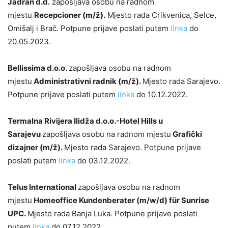
Jadran d.d.
zapošljava osobu na radnom
mjestu
Recepcioner (m/ž).
Mjesto rada Crikvenica, Selce,
Omišalj i Brač. Potpune prijave poslati putem
linka
do
20.05.2023.
Bellissima d.o.o.
zapošljava osobu na radnom
mjestu
Administrativni radnik (m/ž).
Mjesto rada Sarajevo.
Potpune prijave poslati putem
linka
do 10.12.2022.
Termalna Rivijera Ilidža d.o.o.-Hotel Hills u
Sarajevu
zapošljava osobu na radnom mjestu
Grafički
dizajner (m/ž).
Mjesto rada Sarajevo. Potpune prijave
poslati putem
linka
do 03.12.2022.
Telus International
zapošljava osobu na radnom
mjestu
Homeoffice Kundenberater (m/w/d) für Sunrise
UPC.
Mjesto rada Banja Luka. Potpune prijave poslati
putem
linka
do 07.12.2022.