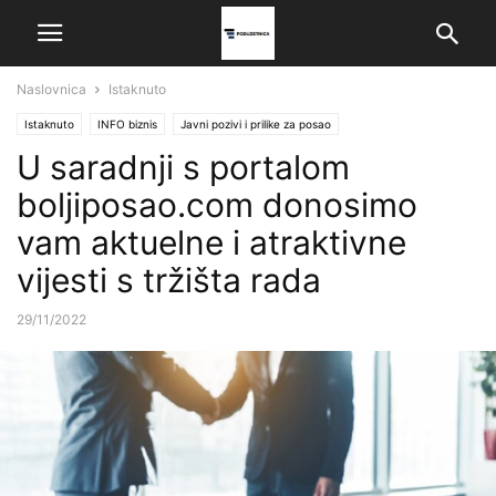
Naslovnica
Istaknuto
Istaknuto
INFO biznis
Javni pozivi i prilike za posao
U saradnji s portalom
boljiposao.com donosimo
vam aktuelne i atraktivne
vijesti s tržišta rada
29/11/2022