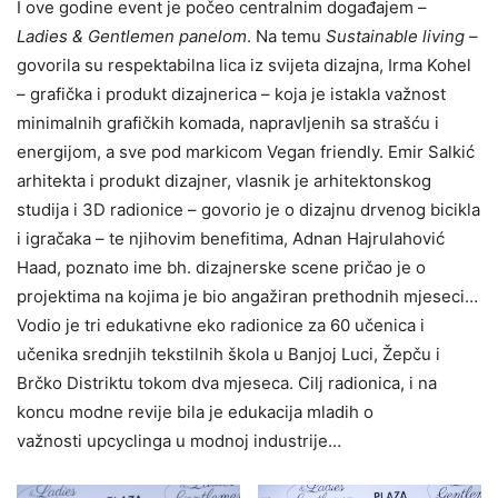
I ove godine event je počeo centralnim događajem –
Ladies & Gentlemen panelom
. Na temu
Sustainable living
–
govorila su respektabilna lica iz svijeta dizajna, Irma Kohel
– grafička i produkt dizajnerica – koja je istakla važnost
minimalnih grafičkih komada, napravljenih sa strašću i
energijom, a sve pod markicom Vegan friendly. Emir Salkić
arhitekta i produkt dizajner, vlasnik je arhitektonskog
studija i 3D radionice – govorio je o dizajnu drvenog bicikla
i igračaka – te njihovim benefitima, Adnan Hajrulahović
Haad, poznato ime bh. dizajnerske scene pričao je o
projektima na kojima je bio angažiran prethodnih mjeseci…
Vodio je tri edukativne eko radionice za 60 učenica i
učenika srednjih tekstilnih škola u Banjoj Luci, Žepču i
Brčko Distriktu tokom dva mjeseca. Cilj radionica, i na
koncu modne revije bila je edukacija mladih o
važnosti upcyclinga u modnoj industrije…