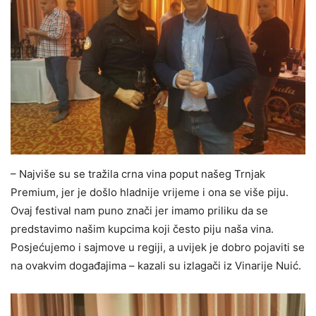
– Najviše su se tražila crna vina poput našeg Trnjak
Premium, jer je došlo hladnije vrijeme i ona se više piju.
Ovaj festival nam puno znači jer imamo priliku da se
predstavimo našim kupcima koji često piju naša vina.
Posjećujemo i sajmove u regiji, a uvijek je dobro pojaviti se
na ovakvim događajima – kazali su izlagači iz Vinarije Nuić.