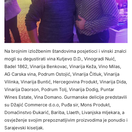
Na brojnim izložbenim štandovima posjetioci i vinski znalci
mogli su degustirati vina Kutjevo D.D., Vinogradi Nuić,
Badel 1862, Vinarija Benkovac, Vinarija Keža, Vino Milas,
AG Carska vina, Podrum Ostojić, Vinarija Čitluk, Vinarija
Vilinka, Vinarija Buntić, Hercegovina Produkt, Vinarija Dida,
Vinarija Daorson, Podrum Tolj, Vinarija Dodig, Puntar
Wines Estate, Vina Domano. Gurmanske delicije predstavili
su Džajić Commerce d.o.o, Puđa sir, Mons Produkt,
Domaćinstvo Đukarić, Bariba, Llaeth, Livanjska mljekara, a
osvježenje svojim prepoznatljivim proizvodima je ponudio i
Sarajevski kiseljak.