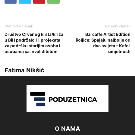
Prethodni članak
Naredni članak
Društvo Crvenog krsta/križa
Barcaffe Artist Edition
u BiH podržalo 11 projekata
šoljice: Spajaju najbolje od
za podršku starijim osoba i
dva svijeta – Kafe i
osobama sa invaliditetom
umjetnosti
Fatima Nikšić
O NAMA