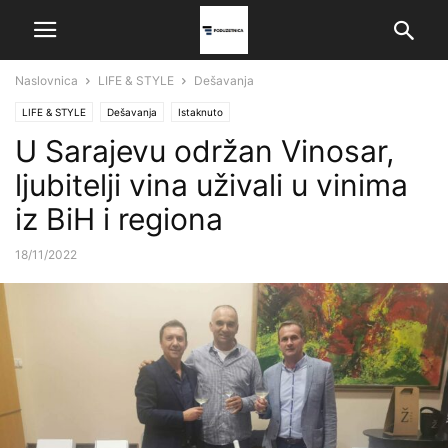
Naslovnica
LIFE & STYLE
Dešavanja
LIFE & STYLE
Dešavanja
Istaknuto
U Sarajevu održan Vinosar,
ljubitelji vina uživali u vinima
iz BiH i regiona
18/11/2022