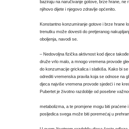
baziraju na naručivanje gotove, brze hrane, ne 
njihovo dijete i njegovo zdravlje općenito.
Konstantno konzumiranje gotove i brze hrane loš
trenutku može dovesti do pretjeranog nakupljanj
oboljenja, navodi se.
– Nedovoljna fizička aktivnost kod djece također
druže vrlo malo, a mnogo vremena provode gledajuć
do konzumacije grickalica i slatkiša. Kako bi se 
odrediti vremenska pravila koja se odnose na gle
djeca najviše vremena provode sjedeći i ne krećuć
Pubertet je životno razdoblje od posebne važn
metabolizma, a te promjene mogu biti praćene i
posljedica svega može biti poremećaj u prehran
U ovom životnom razdoblju djeca često odlaze n