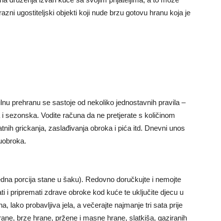
azni ugostiteljski objekti koji nude brzu gotovu hranu koja je
ilnu prehranu se sastoje od nekoliko jednostavnih pravila –
i sezonska. Vodite računa da ne pretjerate s količinom
tnih grickanja, zaslađivanja obroka i pića itd. Dnevni unos
đuobroka.
jedna porcija stane u šaku). Redovno doručkujte i nemojte
ti i pripremati zdrave obroke kod kuće te uključite djecu u
, lako probavljiva jela, a večerajte najmanje tri sata prije
rane, brze hrane, pržene i masne hrane, slatkiša, gaziranih