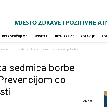
PREPORUČUJEMO
NOVITETI
BIZNIS PRIČE
ZDRAVLJE
PO
orbe protiv pretilosti: Prevencijom do sprečavanja bolesti
ska sedmica borbe
: Prevencijom do
sti
557