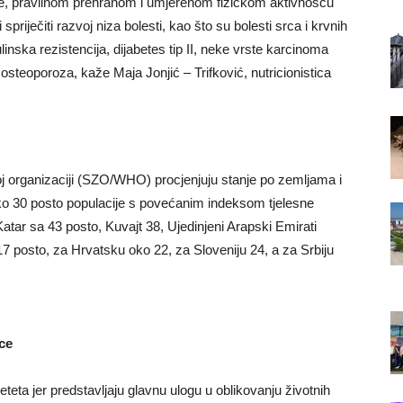
rane, pravilnom prehranom i umjerenom fizičkom aktivnošću
 spriječiti razvoj niza bolesti, kao što su bolesti srca i krvnih
linska rezistencija, dijabetes tip II, neke vrste karcinoma
, osteoporoza, kaže Maja Jonjić – Trifković, nutricionistica
oj organizaciji (SZO/WHO) procjenjuju stanje po zemljama i
eko 30 posto populacije s povećanim indeksom tjelesne
ar sa 43 posto, Kuvajt 38, Ujedinjeni Arapski Emirati
 posto, za Hrvatsku oko 22, za Sloveniju 24, a za Srbiju
ece
jeteta jer predstavljaju glavnu ulogu u oblikovanju životnih