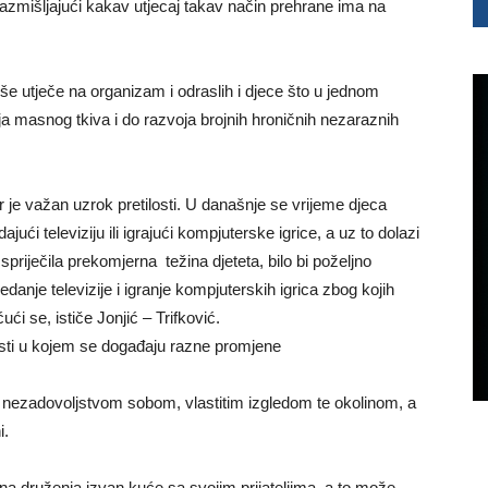
razmišljajući kakav utjecaj takav način prehrane ima na
e utječe na organizam i odraslih i djece što u jednom
a masnog tkiva i do razvoja brojnih hroničnih nezaraznih
 je važan uzrok pretilosti. U današnje se vrijeme djeca
i televiziju ili igrajući kompjuterske igrice, a uz to dolazi
spriječila prekomjerna težina djeteta, bilo bi poželjno
danje televizije i igranje kompjuterskih igrica zbog kojih
i se, ističe Jonjić – Trifković.
osti u kojem se događaju razne promjene
 nezadovoljstvom sobom, vlastitim izgledom te okolinom, a
i.
a druženja izvan kuće sa svojim prijateljima, a to može