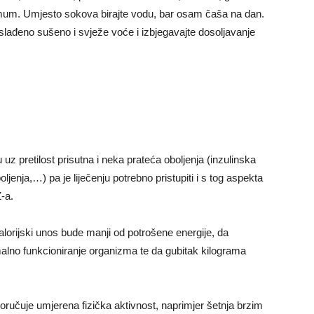
imum. Umjesto sokova birajte vodu, bar osam čaša na dan.
slađeno sušeno i svježe voće i izbjegavajte dosoljavanje
uz pretilost prisutna i neka prateća oboljenja (inzulinska
oljenja,…) pa je liječenju potrebno pristupiti i s tog aspekta
NZ-a.
kalorijski unos bude manji od potrošene energije, da
alno funkcioniranje organizma te da gubitak kilograma
poručuje umjerena fizička aktivnost, naprimjer šetnja brzim