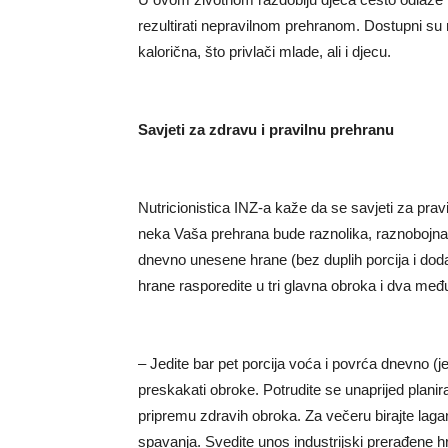
rezultirati nepravilnom prehranom. Dostupni su r
kalorična, što privlači mlade, ali i djecu.
Savjeti za zdravu i pravilnu prehranu
Nutricionistica INZ-a kaže da se savjeti za prav
neka Vaša prehrana bude raznolika, raznobojna 
dnevno unesene hrane (bez duplih porcija i doda
hrane rasporedite u tri glavna obroka i dva me
– Jedite bar pet porcija voća i povrća dnevno (
preskakati obroke. Potrudite se unaprijed planira
pripremu zdravih obroka. Za večeru birajte lagana
spavanja. Svedite unos industrijski prerađene h