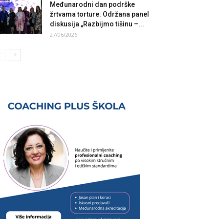
Međunarodni dan podrške
žrtvama torture: Održana panel
diskusija „Razbijmo tišinu –...
27/06/2026