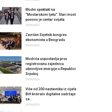
Modni spektakl na
“Mostarskom ljetu”: Stari most
ponovo je centar svijeta
29/06/2026
Završen Svjetski kongres
ekonomista u Beogradu
29/06/2026
Modriča uspostavlja prvu
registrovanu zajednicu
obnovljive energije u Republici
Srpskoj
29/06/2026
Više od 200 nastavnika iz cijele
BiH kreiralo digitalne sadržaje
za...
29/06/2026