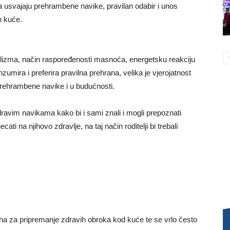
ja usvajaju prehrambene navike, pravilan odabir i unos
n kuće.
bolizma, način raspoređenosti masnoća, energetsku reakciju
onzumira i preferira pravilna prehrana, velika je vjerojatnost
e prehrambene navike i u budućnosti.
zdravim navikama kako bi i sami znali i mogli prepoznati
ti na njihovo zdravlje, na taj način roditelji bi trebali
ena za pripremanje zdravih obroka kod kuće te se vrlo često