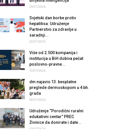
umjetna inteligencija
29/07/2026
Svjetski dan borbe protiv
hepatitisa: Udruženje
Partnerstvo za zdravlje u
saradnji...
20/07/2026
Više od 2.500 kompanija i
institucija u BiH dobiva pečat
poslovno-pravne...
10/07/2026
dm najavio 13. besplatne
preglede dermoskopom u 4 bh.
grada
08/07/2026
Udruženje “Porodični ruralni
edukativni centar” PREC
Živinice da donirate i date...
03/07/2026