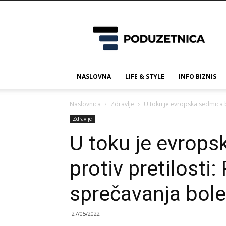
Poduzetnica.ba
NASLOVNA
LIFE & STYLE
INFO BIZNIS
Naslovnica
Zdravlje
U toku je evropska sedmica b
Zdravlje
U toku je evrop
protiv pretilosti
sprečavanja bole
27/05/2022