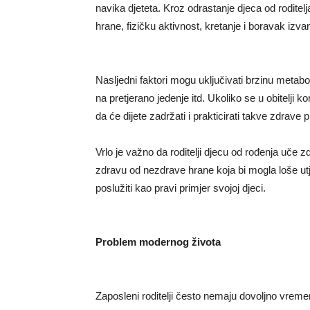
navika djeteta. Kroz odrastanje djeca od roditel
hrane, fizičku aktivnost, kretanje i boravak izva
Nasljedni faktori mogu uključivati brzinu meta
na pretjerano jedenje itd. Ukoliko se u obitelji k
da će dijete zadržati i prakticirati takve zdrav
Vrlo je važno da roditelji djecu od rođenja uče 
zdravu od nezdrave hrane koja bi mogla loše utjeca
poslužiti kao pravi primjer svojoj djeci.
Problem modernog života
Zaposleni roditelji često nemaju dovoljno vrem