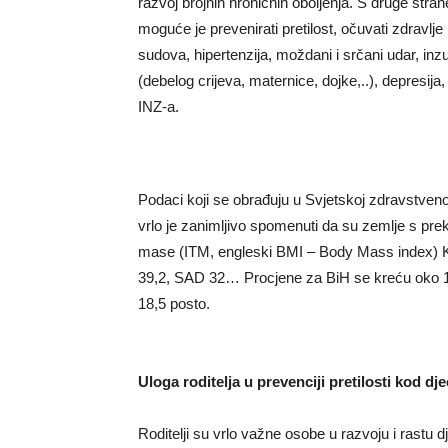
razvoj brojnih hroničnih oboljenja. S druge st
moguće je prevenirati pretilost, očuvati zdravlje i
sudova, hipertenzija, moždani i srčani udar, inzu
(debelog crijeva, maternice, dojke,..), depresija
INZ-a.
Podaci koji se obrađuju u Svjetskoj zdravstven
vrlo je zanimljivo spomenuti da su zemlje s pr
mase (ITM, engleski BMI – Body Mass index) Kat
39,2, SAD 32… Procjene za BiH se kreću oko 17
18,5 posto.
Uloga roditelja u prevenciji pretilosti kod dj
Roditelji su vrlo važne osobe u razvoju i rastu d