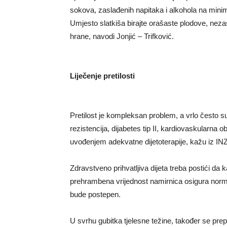
sokova, zaslađenih napitaka i alkohola na min
Umjesto slatkiša birajte orašaste plodove, neza
hrane, navodi Jonjić – Trifković.
Liječenje pretilosti
Pretilost je kompleksan problem, a vrlo često su 
rezistencija, dijabetes tip II, kardiovaskularna ob
uvođenjem adekvatne dijetoterapije, kažu iz I
Zdravstveno prihvatljiva dijeta treba postići da 
prehrambena vrijednost namirnica osigura norm
bude postepen.
U svrhu gubitka tjelesne težine, također se pre