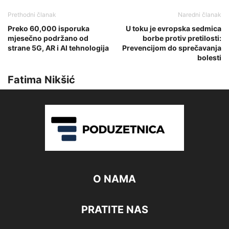
Prethodni članak
Naredni članak
Preko 60,000 isporuka
U toku je evropska sedmica
mjesečno podržano od
borbe protiv pretilosti:
strane 5G, AR i AI tehnologija
Prevencijom do sprečavanja
bolesti
Fatima Nikšić
O NAMA
PRATITE NAS