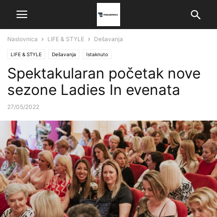
Naslovnica
LIFE & STYLE
Dešavanja
LIFE & STYLE
Dešavanja
Istaknuto
Spektakularan početak nove
sezone Ladies In evenata
27/05/2022