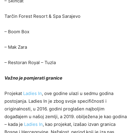
– Skincat
Tarčin Forest Resort & Spa Sarajevo
– Boom Box
– Mak Zara
– Restoran Royal – Tuzla
Važno je pomjerati granice
Projekat
Ladies In
, ove godine ulazi u sedmu godina
postojanja. Ladies In je zbog svoje specifičnosti i
originalnosti, u 2016. godini proglašen najboljim
događajem u našoj zemlji, a 2019. obilježena je kao godina
– kada je
Ladies In
, kao projekat, izašao izvan granica
Bosne i Hercegovine. Nažalost, period koji je iza nas,