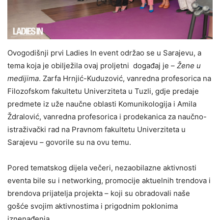
Ovogodišnji prvi Ladies In event održao se u Sarajevu, a
tema koja je obilježila ovaj proljetni događaj je –
Žene u
medijima
. Zarfa Hrnjić-Kuduzović, vanredna profesorica na
Filozofskom fakultetu Univerziteta u Tuzli, gdje predaje
predmete iz uže naučne oblasti Komunikologija i Amila
Ždralović, vanredna profesorica i prodekanica za naučno-
istraživački rad na Pravnom fakultetu Univerziteta u
Sarajevu – govorile su na ovu temu.
Pored tematskog dijela večeri, nezaobilazne aktivnosti
eventa bile su i networking, promocije aktuelnih trendova i
brendova prijatelja projekta – koji su obradovali naše
gošće svojim aktivnostima i prigodnim poklonima
iznenađenja.