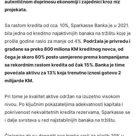
autentičnom doprinosu ekonomiji i zajednici kroz niz
projekata.
Sa rastom kredita od cca. 10%, Sparkasse Banka je u 2021.
bila jedna od kreditno najaktivnijih banaka na tržištu koje je
prošle godine raslo za manje od 4%.
Podržala je privredu i
građane sa preko 800 miliona KM kreditnog novca, od
čega je skoro 80% posto usmjereno prema kompanijama
sa rekordnim rastom kredita od čak 15%. Banka je time
povećala aktivu za 13% koja trenutno iznosi gotovo 2
milijarde KM.
Pri tome je kvalitet aktive održan na izuzetno visokom
nivou. Po ključnim pokazateljima adekvatnosti kapitala i
pokrivenost nekvalitetnih kredita rezervama, Sparkasse se
i dalje svrstava u red najstabilnijih banaka na tržištu.
Činjenica da su depoziti ove banke rasli za cijelih 20% u