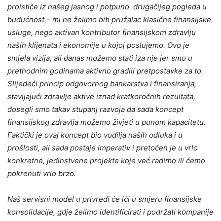
proističe iz našeg jasnog i potpuno drugačijeg pogleda u
budućnost – mi ne želimo biti pružalac klasične finansijske
usluge, nego aktivan kontributor finansijskom zdravlju
naših klijenata i ekonomije u kojoj poslujemo. Ovo je
smjela vizija, ali danas možemo stati iza nje jer smo u
prethodnim godinama aktivno gradili pretpostavke za to.
Slijedeći princip odgovornog bankarstva i finansiranja,
stavljajući zdravlje aktive iznad kratkoročnih rezultata,
dosegli smo takav stupanj razvoja da sada koncept
finansijskog zdravlja možemo živjeti u punom kapacitetu.
Faktički je ovaj koncept bio vodilja naših odluka i u
prošlosti, ali sada postaje imperativ i pretočen je u vrlo
konkretne, jedinstvene projekte koje već radimo ili ćemo
pokrenuti vrlo brzo.
Naš servisni model u privredi će ići u smjeru finansijske
konsolidacije, gdje želimo identificirati i podržati kompanije