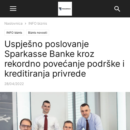
Naslovnica
INFO biznis
INFO biznis
Biznis novosti
Uspješno poslovanje
Sparkasse Banke kroz
rekordno povećanje podrške i
kreditiranja privrede
28/04/2022