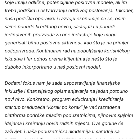
koje imaju odlične, potencijalne poslovne modele, ali im
treba podrška u ostvarivanju održivog poslovanja. Također,
naša podrška oporavku i razvoju ekonomije će se, osim
same ponude kreditnog novca, sastojati i u ponudi
jedinstvenih proizvoda za one industrije koje mogu
generisati bitnu poslovnu aktivnost, kao što je na primjer
poljoprivreda. Kontinuiran rad na poboljšanju korisničkog
iskustva i fer odnos prema klijentima je nešto što je
duboko inkorporirano u naš poslovni model.
Dodatni fokus nam je sada uspostavljanje finansijske
inkluzije i finansijskog opismenjavanja na jedan potpuno
novi nivo. Konkretno, program educiranja i kreditiranja
startup preduzeća “Korak po korak” je već razrađena
platforma podrške mladim poduzetnicima, njihovim sjajnim
idejama i kreiranju novih radnih mjesta. Ove godine će
zaživjeti i naša poduzetnička akademija u saradnji sa