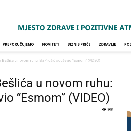
PREPORUČUJEMO
NOVITETI
BIZNIS PRIČE
ZDRAVLJE
PO
ida Bešlića u novom ruhu: Eki Prošić oduševio “Esmom” (VIDEO)
 Bešlića u novom ruhu:
evio “Esmom” (VIDEO)
808