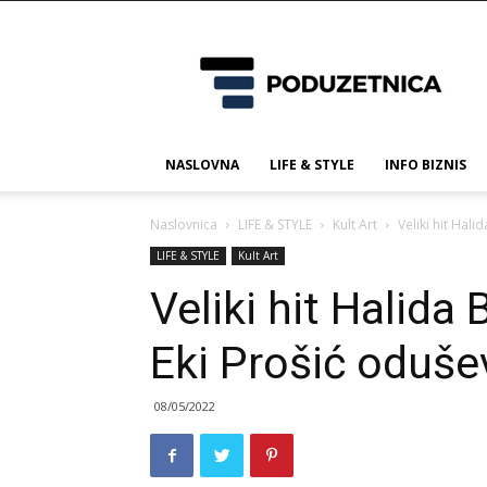
Poduzetnica.ba
NASLOVNA
LIFE & STYLE
INFO BIZNIS
Naslovnica
LIFE & STYLE
Kult Art
Veliki hit Hal
LIFE & STYLE
Kult Art
Veliki hit Halida
Eki Prošić oduš
08/05/2022