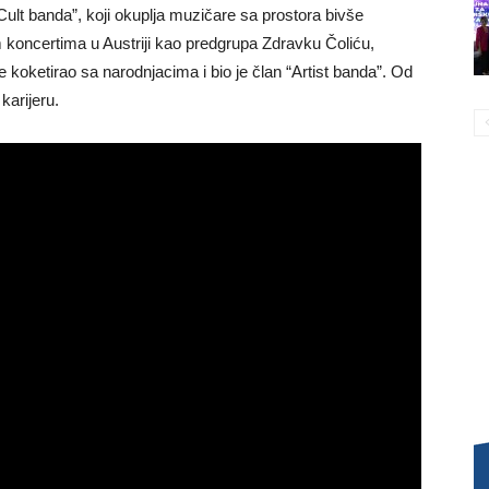
Cult banda”, koji okuplja muzičare sa prostora bivše
im koncertima u Austriji kao predgrupa Zdravku Čoliću,
oketirao sa narodnjacima i bio je član “Artist banda”. Od
karijeru.