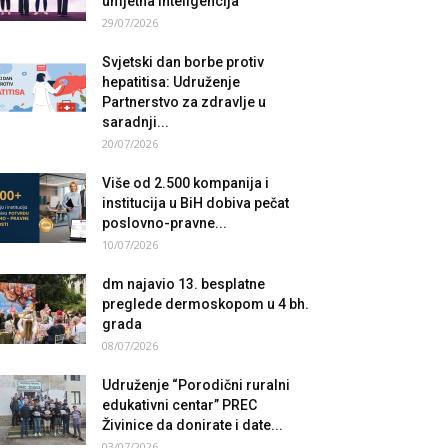
umjetna inteligencija
29/07/2026
Svjetski dan borbe protiv
hepatitisa: Udruženje
Partnerstvo za zdravlje u
saradnji...
20/07/2026
Više od 2.500 kompanija i
institucija u BiH dobiva pečat
poslovno-pravne...
10/07/2026
dm najavio 13. besplatne
preglede dermoskopom u 4 bh.
grada
08/07/2026
Udruženje “Porodični ruralni
edukativni centar” PREC
Živinice da donirate i date...
03/07/2026