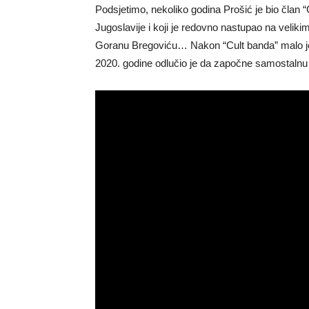
Podsjetimo, nekoliko godina Prošić je bio član “
Jugoslavije i koji je redovno nastupao na velik
Goranu Bregoviću… Nakon “Cult banda” malo je k
2020. godine odlučio je da započne samostalnu 