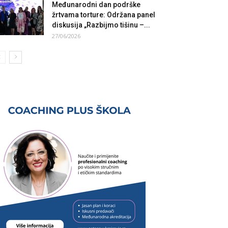
Međunarodni dan podrške
žrtvama torture: Održana panel
diskusija „Razbijmo tišinu –...
27/06/2026