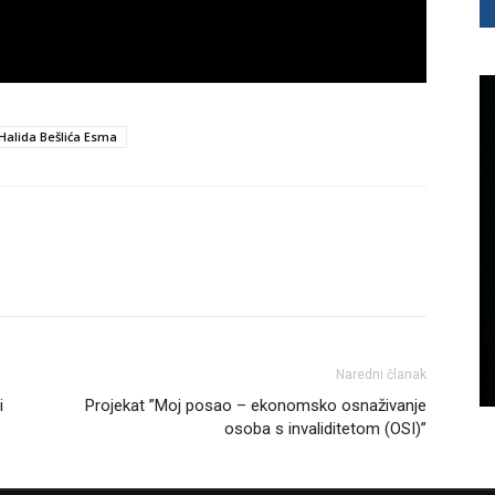
 Halida Bešlića Esma
Naredni članak
i
Projekat ”Moj posao – ekonomsko osnaživanje
osoba s invaliditetom (OSI)”