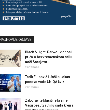
NAJNOVIJE OBJAVE
Black & Light: Perwoll donosi
priču o bezvremenskom stilu
uoči Sarajevo...
29/07/2026
Tarik Filipović i Joško Lokas
ponovo vode UNIQA kviz
29/07/2026
Zaboravite klasične kreme:
Vašu beauty rutinu sada kreira