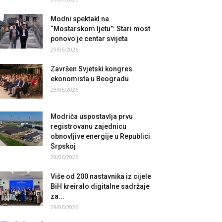
Modni spektakl na
“Mostarskom ljetu”: Stari most
ponovo je centar svijeta
29/06/2026
Završen Svjetski kongres
ekonomista u Beogradu
29/06/2026
Modriča uspostavlja prvu
registrovanu zajednicu
obnovljive energije u Republici
Srpskoj
29/06/2026
Više od 200 nastavnika iz cijele
BiH kreiralo digitalne sadržaje
za...
29/06/2026