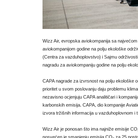
Wizz Air, evropska aviokompanija sa najvećom
aviokompanijom godine na polju ekološke odr
(Centra za vazduhoplovstvo) i Sajmu održivosti
nagradu za aviokompaniju godine na polju ekološ
CAPA nagrade za izvrsnost na polju ekološke od
prioritet u svom poslovanju daju problemu klima
nezavisno ocjenjuju CAPA analitičari i kompanij
karbonskih emisija. CAPA, dio kompanije Aviati
izvora tržišnih informacija u vazduhoplovnom i 
Wizz Air je ponosan što ima najniže emisije CO₂
posvećen je smanjenju emisija CO₂ za 25 posto