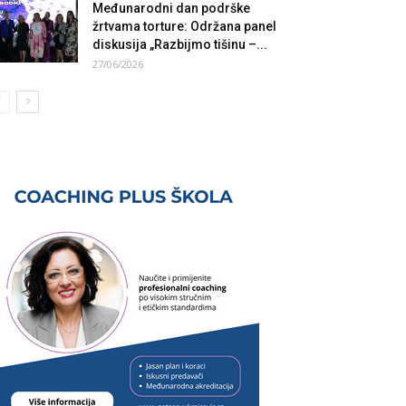
Međunarodni dan podrške
žrtvama torture: Održana panel
diskusija „Razbijmo tišinu –...
27/06/2026