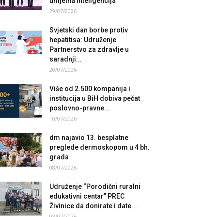
umjetna inteligencija
29/07/2026
Svjetski dan borbe protiv
hepatitisa: Udruženje
Partnerstvo za zdravlje u
saradnji...
20/07/2026
Više od 2.500 kompanija i
institucija u BiH dobiva pečat
poslovno-pravne...
10/07/2026
dm najavio 13. besplatne
preglede dermoskopom u 4 bh.
grada
08/07/2026
Udruženje “Porodični ruralni
edukativni centar” PREC
Živinice da donirate i date...
03/07/2026