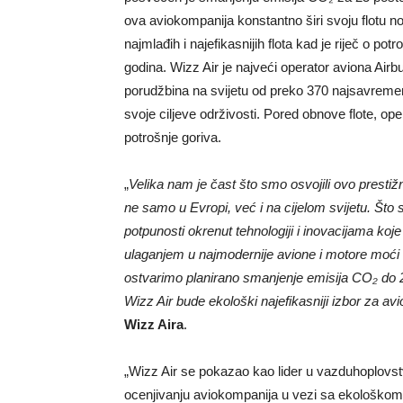
ova aviokompanija konstantno širi svoju flotu 
najmlađih i najefikasnijih flota kad je riječ o potr
godina. Wizz Air je najveći operator aviona Air
porudžbina na svijetu od preko 370 najsavremen
svoje ciljeve održivosti. Pored obnove flote, op
potrošnje goriva.
„
Velika nam je čast što smo osvojili ovo presti
ne samo u Evropi, već i na cijelom svijetu. Što 
potpunosti okrenut tehnologiji i inovacijama ko
ulaganjem u najmodernije avione i motore moći
ostvarimo planirano smanjenje emisija CO₂ do 2
Wizz Air bude ekološki najefikasniji izbor za av
Wizz Aira
.
„Wizz Air se pokazao kao lider u vazduhoplovstvu
ocenjivanju aviokompanija u vezi sa ekološkom