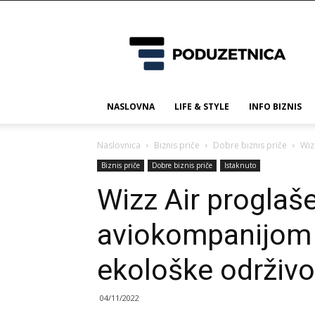
Poduzetnica.ba
NASLOVNA
LIFE & STYLE
INFO BIZNIS
Naslovnica
Biznis priče
Dobre biznis priče
Wiz
Biznis priče
Dobre biznis priče
Istaknuto
Wizz Air proglaš
aviokompanijom 
ekološke održivo
04/11/2022