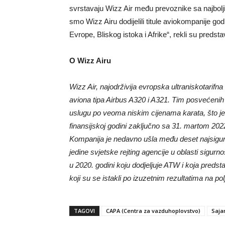
svrstavaju Wizz Air među prevoznike sa najbolji
smo Wizz Airu dodijelili titule aviokompanije godi
Evrope, Bliskog istoka i Afrike“, rekli su predsta
O Wizz Airu
Wizz Air, najodrživija evropska ultraniskotarif
aviona tipa Airbus A320 i A321. Tim posvećenih 
uslugu po veoma niskim cijenama karata, što je 
finansijskoj godini zaključno sa 31. martom 2
Kompanija je nedavno ušla među deset najsigurni
jedine svjetske rejting agencije u oblasti sigurn
u 2020. godini koju dodjeljuje ATW i koja predsta
koji su se istakli po izuzetnim rezultatima na po
TAGOVI
CAPA (Centra za vazduhoplovstvo)
Saja