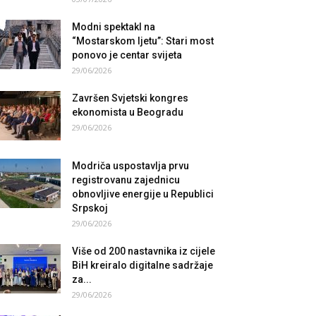
Modni spektakl na
“Mostarskom ljetu”: Stari most
ponovo je centar svijeta
29/06/2026
Završen Svjetski kongres
ekonomista u Beogradu
29/06/2026
Modriča uspostavlja prvu
registrovanu zajednicu
obnovljive energije u Republici
Srpskoj
29/06/2026
Više od 200 nastavnika iz cijele
BiH kreiralo digitalne sadržaje
za...
29/06/2026