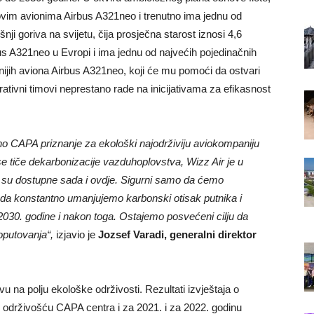
novim avionima Airbus A321neo i trenutno ima jednu od
ošnji goriva na svijetu, čija prosječna starost iznosi 4,6
bus A321neo u Evropi i ima jednu od najvećih pojedinačnih
ijih aviona Airbus A321neo, koji će mu pomoći da ostvari
erativni timovi neprestano rade na inicijativama za efikasnost
žno CAPA priznanje za ekološki najodrživiju aviokompaniju
se tiče dekarbonizacije vazduhoplovstva, Wizz Air je u
je su dostupne sada i ovdje. Sigurni samo da ćemo
 da konstantno umanjujemo karbonski otisak putnika i
030. godine i nakon toga. Ostajemo posvećeni cilju da
ioputovanja“,
izjavio je
Jozsef Varadi, generalni direktor
 na polju ekološke održivosti. Rezultati izvještaja o
 održivošću CAPA centra i za 2021. i za 2022. godinu