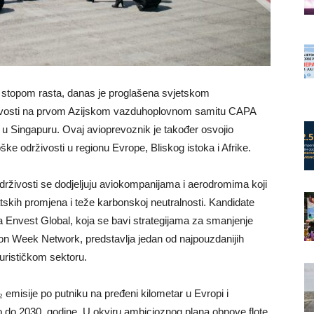
 stopom rasta, danas je proglašena svjetskom
živosti na prvom Azijskom vazduhoplovnom samitu CAPA
 u Singapuru. Ovaj avioprevoznik je također osvojio
ke održivosti u regionu Evrope, Bliskog istoka i Afrike.
rživosti se dodjeljuju aviokompanijama i aerodromima koji
tskih promjena i teže karbonskoj neutralnosti. Kandidate
a Envest Global, koja se bavi strategijama za smanjenje
on Week Network, predstavlja jedan od najpouzdanijih
turističkom sektoru.
 emisije po putniku na pređeni kilometar u Evropi i
 do 2030. godine. U okviru ambicioznog plana obnove flote,