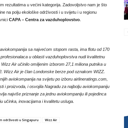
m rezultatima u većini kategorija. Zadovoljstvo nam je što
ne na polju ekološke održivosti i u svijetu i u regionu
vnici
CAPA – Centra za vazduhoplovstvo
.
na aviokompanija sa najvećom stopom rasta, ima flotu od 170
profesionalaca u oblasti vazduhoplovstva nudi kvalitetnu
Wizz Air učinilo omiljenim izborom 27,1 miliona putnika u
022. Wizz Air je član Londonske berze pod oznakom WIZZ.
jih aviokompanija na svijetu po izboru airlineratings.com,
osti i proizvoda, i osvojila Nagradu za najbolju aviokompaniju
vlja najviše priznanje za jednu aviokompaniju ili pojedinca
lju učinka, inovacijama i kvalitetu usluga.
m održivosti u Singapuru
Wizz Air