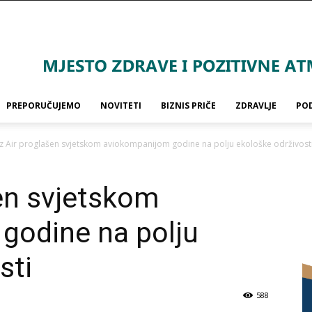
PREPORUČUJEMO
NOVITETI
BIZNIS PRIČE
ZDRAVLJE
PO
z Air proglašen svjetskom aviokompanijom godine na polju ekološke održivost
en svjetskom
godine na polju
sti
588