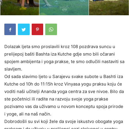
Dolazak ljeta smo proslavili kroz 108 pozdrava suncu u
prelijepoj bašti Bashta iza Kutche gdje smo bili očarani
spojem ambijenta i yoga prakse, te smo odlučili nastaviti sa
slavljem.
Od sada slavimo ljeto u Sarajevu svake subote u Bashti iza
Kutche od 10h do 11:15h kroz Vinyasa yogu praksu koju će
voditi naši učitelji Ananda yoga centra za sve nivoe. Bilo da
ste početnici ili radite na razvoju svoje yoga prakse
pozivamo vas da uživamo u novom konceptu spoja prirode
i yoge, ali na naš način.
Dobrodošli su svi koji žele da svoje iskustvo obogate yoga
praksom i da uživaju u prelijepoj oazi skrivenoj u centru