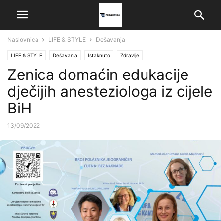
Naslovnica
LIFE & STYLE
Dešavanja
LIFE & STYLE
Dešavanja
Istaknuto
Zdravlje
Zenica domaćin edukacije
dječijih anesteziologa iz cijele
BiH
13/09/2022