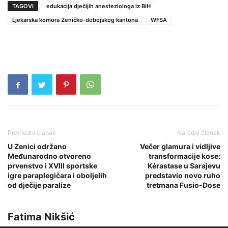
TAGOVI
edukacija dječijih anesteziologa iz BiH
Ljekarska komora Zeničko-dobojskog kantona
WFSA
Prethodni članak
Naredni članak
U Zenici održano
Večer glamura i vidljive
Međunarodno otvoreno
transformacije kose:
prvenstvo i XVIII sportske
Kérastase u Sarajevu
igre paraplegičara i oboljelih
predstavio novo ruho
od dječije paralize
tretmana Fusio-Dose
Fatima Nikšić