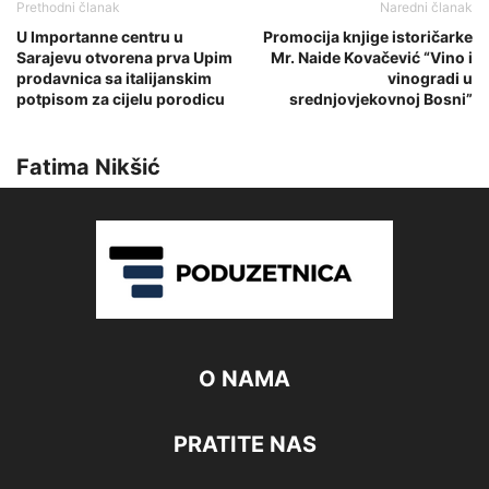
Prethodni članak
Naredni članak
U Importanne centru u
Promocija knjige istoričarke
Sarajevu otvorena prva Upim
Mr. Naide Kovačević “Vino i
prodavnica sa italijanskim
vinogradi u
potpisom za cijelu porodicu
srednjovjekovnoj Bosni”
Fatima Nikšić
O NAMA
PRATITE NAS