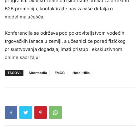
programa. Ukoliko želite da iskoristite priliku za direktnu
B2B promociju, kontaktirajte nas za više detalja o
modelima učešća.
Konferencija se održava pod pokroviteljstvom vodećih
trgovačkih lanaca u zemlji, a učesnici će pored fizičkog
prisustvovanja događaja, imati pristup i ekskluzivnom
online sadržaju!
TAGOVI
Altermedia
FMCG
Hotel Hills