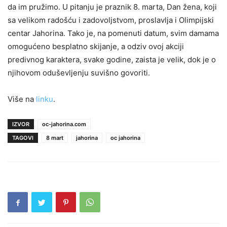
da im pružimo. U pitanju je praznik 8. marta, Dan žena, koji
sa velikom radošću i zadovoljstvom, proslavlja i Olimpijski
centar Jahorina. Tako je, na pomenuti datum, svim damama
omogućeno besplatno skijanje, a odziv ovoj akciji
predivnog karaktera, svake godine, zaista je velik, dok je o
njihovom oduševljenju suvišno govoriti.
Više na
linku
.
IZVOR
oc-jahorina.com
TAGOVI
8 mart
jahorina
oc jahorina