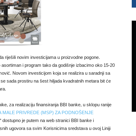
a riješili novim investicijama u proizvodne pogone.
o asortiman i program tako da godišnje izbacimo oko 15-20
mović. Novom investicijom koja se realizira u saradnji sa
e sada prostiru na šest hiljada kvadratnih metara bit će
ara.
ke, za realizaciju finansiranja BBI banke, u sklopu ranije
TIMA MALE PRIVREDE (MSP) ZA PODNOŠENJE
“ dostupno je putem na web stranici BBI banke i
snih ugovora sa svim Korisnicima sredstava u ovoj Liniji