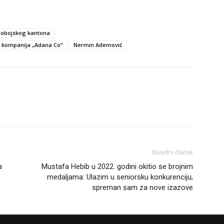
-dobojskog kantona
kompanija „Adana Co“
Nermin Ademović
Naredni članak
a
Mustafa Hebib u 2022. godini okitio se brojnim
medaljama: Ulazim u seniorsku konkurenciju,
spreman sam za nove izazove