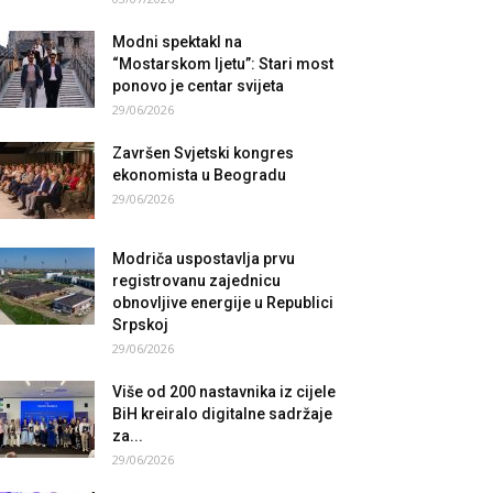
Modni spektakl na
“Mostarskom ljetu”: Stari most
ponovo je centar svijeta
29/06/2026
Završen Svjetski kongres
ekonomista u Beogradu
29/06/2026
Modriča uspostavlja prvu
registrovanu zajednicu
obnovljive energije u Republici
Srpskoj
29/06/2026
Više od 200 nastavnika iz cijele
BiH kreiralo digitalne sadržaje
za...
29/06/2026