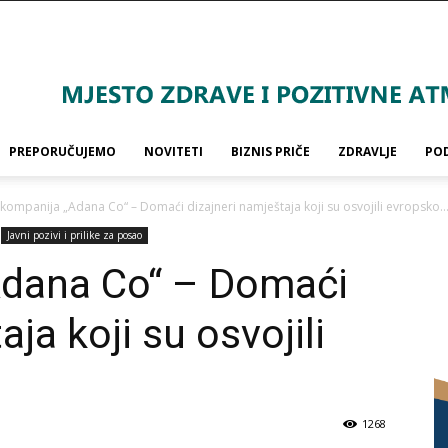
PREPORUČUJEMO
NOVITETI
BIZNIS PRIČE
ZDRAVLJE
PO
 kompanija „Adana Co“ – Domaći dizajneri namještaja koji su osvojili evropsko..
Javni pozivi i prilike za posao
Adana Co“ – Domaći
ja koji su osvojili
1268