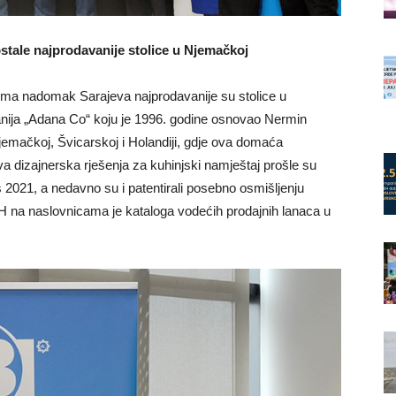
stale najprodavanije stolice u Njemačkoj
ćima nadomak Sarajeva najprodavanije su stolice u
anija „Adana Co“ koju je 1996. godine osnovao Nermin
jemačkoj, Švicarskoj i Holandiji, gdje ova domaća
va dizajnerska rješenja za kuhinjski namještaj prošle su
2021, a nedavno su i patentirali posebno osmišljenju
H na naslovnicama je kataloga vodećih prodajnih lanaca u