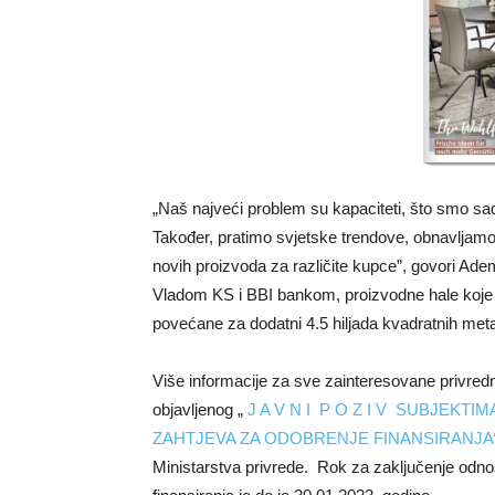
„Naš najveći problem su kapaciteti, što smo sad
Također, pratimo svjetske trendove, obnavljam
novih proizvoda za različite kupce”, govori Ade
Vladom KS i BBI bankom, proizvodne hale koje s
povećane za dodatni 4.5 hiljada kvadratnih met
Više informacije za sve zainteresovane privredni
objavljenog „
J A V N I P O Z I V SUBJEK
ZAHTJEVA ZA ODOBRENJE FINANSIRANJA
Ministarstva privrede. Rok za zaključenje odno