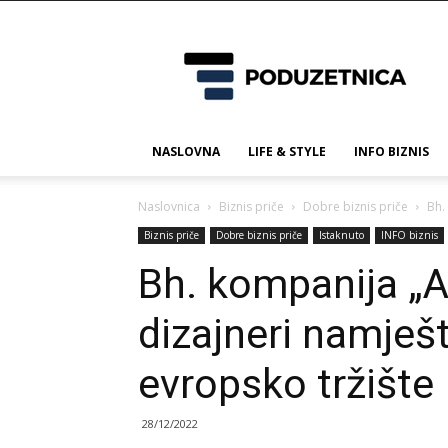
Poduzetnica.ba
NASLOVNA
LIFE & STYLE
INFO BIZNIS
Naslovnica
Biznis priče
Dobre biznis priče
Bh.
Biznis priče
Dobre biznis priče
Istaknuto
INFO biznis
Bh. kompanija „
dizajneri namješta
evropsko tržište
28/12/2022