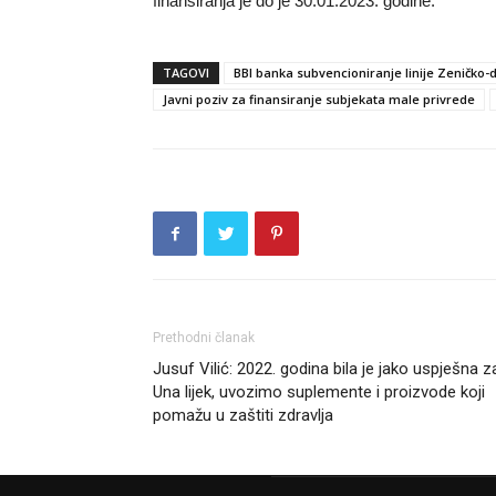
finansiranja je do je 30.01.2023. godine.
TAGOVI
BBI banka subvencioniranje linije Zeničko
Javni poziv za finansiranje subjekata male privrede
Prethodni članak
Jusuf Vilić: 2022. godina bila je jako uspješna z
Una lijek, uvozimo suplemente i proizvode koji
pomažu u zaštiti zdravlja