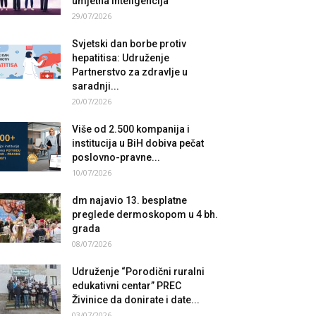
umjetna inteligencija
29/07/2026
Svjetski dan borbe protiv
hepatitisa: Udruženje
Partnerstvo za zdravlje u
saradnji...
20/07/2026
Više od 2.500 kompanija i
institucija u BiH dobiva pečat
poslovno-pravne...
10/07/2026
dm najavio 13. besplatne
preglede dermoskopom u 4 bh.
grada
08/07/2026
Udruženje “Porodični ruralni
edukativni centar” PREC
Živinice da donirate i date...
03/07/2026