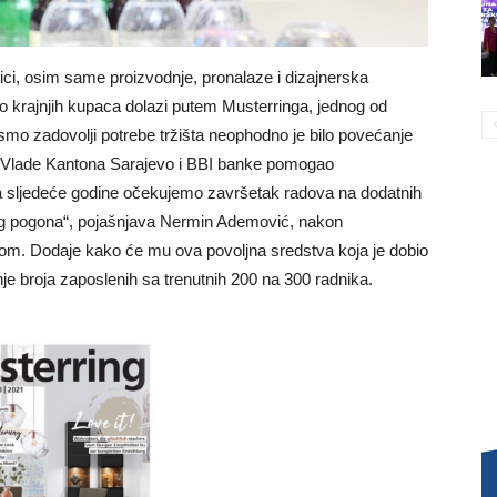
ici, osim same proizvodnje, pronalaze i dizajnerska
o krajnjih kupaca dolazi putem Musterringa, jednog od
smo zadovolji potrebe tržišta neophodno je bilo povećanje
t Vlade Kantona Sarajevo i BBI banke pomogao
a sljedeće godine očekujemo završetak radova na dodatnih
og pogona“, pojašnjava Nermin Ademović, nakon
kom. Dodaje kako će mu ova povoljna sredstva koja je dobio
nje broja zaposlenih sa trenutnih 200 na 300 radnika.