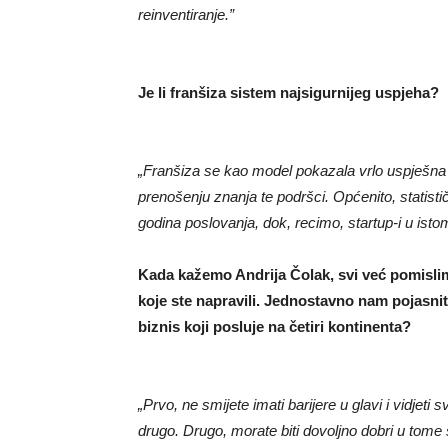
reinventiranje.”
Je li franšiza sistem najsigurnijeg uspjeha?
„Franšiza se kao model pokazala vrlo uspješna j
prenošenju znanja te podršci. Općenito, statist
godina poslovanja, dok, recimo, startup-i u ist
Kada kažemo Andrija Čolak, svi već pomislim
koje ste napravili. Jednostavno nam pojasni
biznis koji posluje na četiri kontinenta?
„Prvo, ne smijete imati barijere u glavi i vidjeti 
drugo. Drugo, morate biti dovoljno dobri u tome š