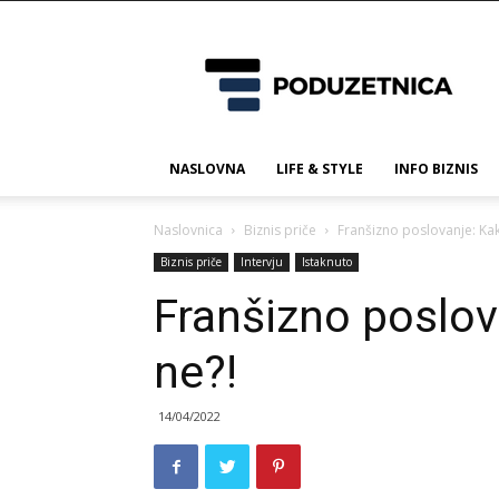
Poduzetnica.ba
NASLOVNA
LIFE & STYLE
INFO BIZNIS
Naslovnica
Biznis priče
Franšizno poslovanje: Kak
Biznis priče
Intervju
Istaknuto
Franšizno poslov
ne?!
14/04/2022