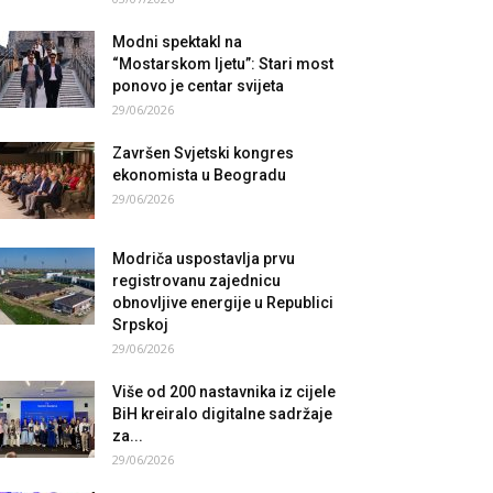
Modni spektakl na
“Mostarskom ljetu”: Stari most
ponovo je centar svijeta
29/06/2026
Završen Svjetski kongres
ekonomista u Beogradu
29/06/2026
Modriča uspostavlja prvu
registrovanu zajednicu
obnovljive energije u Republici
Srpskoj
29/06/2026
Više od 200 nastavnika iz cijele
BiH kreiralo digitalne sadržaje
za...
29/06/2026