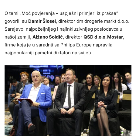
O temi „Moć povjerenja – uspješni primjeri iz prakse“
govorili su
Damir Šlosel
, direktor dm drogerie markt d.o.o.
Sarajevo, najpoželjnijeg i najinkluzivnijeg poslodavca u
našoj zemlji,
Alžano Soldić
, direktor
QSD d.o.o. Mostar
,
firme koja je u saradnji sa Philips Europe napravila
najpopularniji pametni diktafon na svijetu.