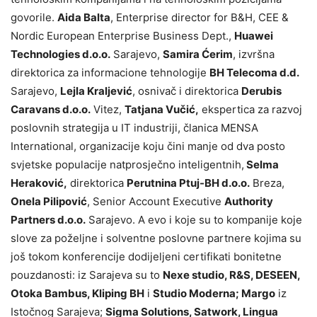
govorile.
Aida Balta
, Enterprise director for B&H, CEE &
Nordic European Enterprise Business Dept.,
Huawei
Technologies d.o.o.
Sarajevo,
Samira Ćerim
, izvršna
direktorica za informacione tehnologije
BH Telecoma d.d.
Sarajevo,
Lejla Kraljević
, osnivač i direktorica
Derubis
Caravans d.o.o.
Vitez,
Tatjana Vučić,
ekspertica za razvoj
poslovnih strategija u IT industriji, članica MENSA
International, organizacije koju čini manje od dva posto
svjetske populacije natprosječno inteligentnih,
Selma
Heraković,
direktorica
Perutnina Ptuj-BH d.o.o.
Breza,
Onela Pilipović
, Senior Account Executive
Authority
Partners d.o.o.
Sarajevo. A evo i koje su to kompanije koje
slove za poželjne i solventne poslovne partnere kojima su
još tokom konferencije dodijeljeni certifikati bonitetne
pouzdanosti: iz Sarajeva su to
Nexe studio, R&S, DESEEN,
Otoka Bambus, Kliping BH
i
Studio Moderna; Margo
iz
Istočnog Sarajeva;
Sigma Solutions, Satwork, Lingua