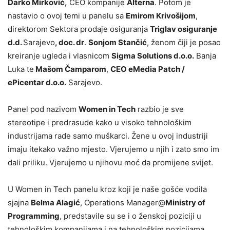
Darko Mirković,
CEO kompanije
Alterna
. Potom je
nastavio o ovoj temi u panelu sa
Emirom Krivošijom
,
direktorom Sektora prodaje osiguranja
Triglav osiguranje
d.d.
Sarajevo
, doc. dr
.
Sonjom Stančić
, ženom čiji je posao
kreiranje ugleda i vlasnicom
Sigma Solutions d.o.o.
Banja
Luka te
Mašom Čamparom
,
CEO eMedia Patch /
ePicentar d.o.o.
Sarajevo.
Panel pod nazivom
Women in Tech
razbio je sve
stereotipe i predrasude kako u visoko tehnološkim
industrijama rade samo muškarci. Žene u ovoj industriji
imaju itekako važno mjesto. Vjerujemo u njih i zato smo im
dali priliku. Vjerujemo u njihovu moć da promijene svijet.
U Women in Tech panelu kroz koji je naše gošće vodila
sjajna
Belma Alagić
, Operations Manager@
Ministry of
Programming
, predstavile su se i o ženskoj poziciji u
tehnološkim kompanijama i na tehnološkim pozicijama