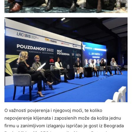
O važnosti povjerenja i njegovoj moći, te koliko
nepovjerenje klijenata i zaposlenih može da košta jednu
firmu u zanimljivom izlaganju ispričao je gost iz Beograda