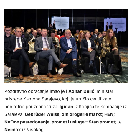
Pozdravno obraćanje imao je i
Adnan Delić
, ministar
privrede Kantona Sarajevo, koji je uručio certifikate
bonitetne pouzdanosti za:
Igman
iz Konjica te kompanije iz
Sarajeva:
Gebrüder Weiss; dm drogerie markt; HEN;
NoOne posredovanje, promet i usluge – Stan promet
; te
Neimax
iz Visokog.