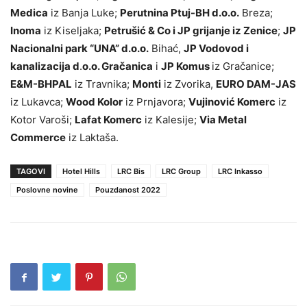
Medica
iz Banja Luke;
Perutnina Ptuj-BH d.o.o.
Breza;
Inoma
iz Kiseljaka;
Petrušić & Co i JP grijanje iz Zenice
;
JP
Nacionalni park “UNA” d.o.o.
Bihać,
JP Vodovod i
kanalizacija d
.
o.o. Gračanica
i
JP Komus
iz Gračanice;
E&M-BHPAL
iz Travnika;
Monti
iz Zvorika,
EURO DAM-JAS
iz Lukavca;
Wood Kolor
iz Prnjavora;
Vujinović Komerc
iz
Kotor Varoši;
Lafat Komerc
iz Kalesije;
Via Metal
Commerce
iz Laktaša.
TAGOVI
Hotel Hills
LRC Bis
LRC Group
LRC Inkasso
Poslovne novine
Pouzdanost 2022