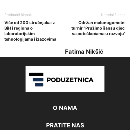
Prethodni članak
Naredni članak
Više od 200 stručnjaka iz
Održan malonogometni
BiH i regiona o
turnir “Pružimo šansu djeci
laboratorijskim
sa poteškoćama u razvoju”
tehnologijama i izazovima
Fatima Nikšić
O NAMA
PRATITE NAS