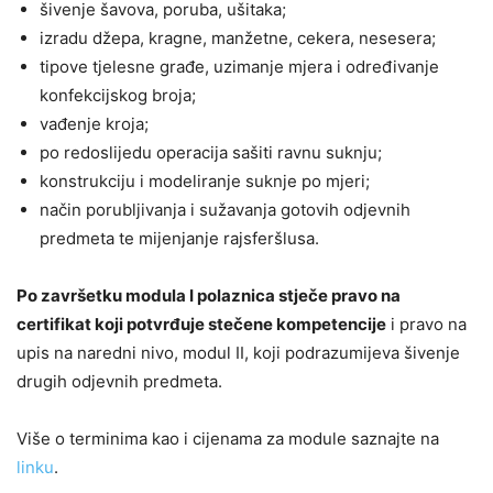
šivenje šavova, poruba, ušitaka;
izradu džepa, kragne, manžetne, cekera, nesesera;
tipove tjelesne građe, uzimanje mjera i određivanje
konfekcijskog broja;
vađenje kroja;
po redoslijedu operacija sašiti ravnu suknju;
konstrukciju i modeliranje suknje po mjeri;
način porubljivanja i sužavanja gotovih odjevnih
predmeta te mijenjanje rajsferšlusa.
Po završetku modula I polaznica stječe pravo na
certifikat koji potvrđuje stečene kompetencije
i pravo na
upis na naredni nivo, modul II, koji podrazumijeva šivenje
drugih odjevnih predmeta.
Više o terminima kao i cijenama za module saznajte na
linku
.