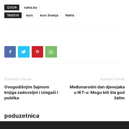
IZVOR
nahla.ba
TAGOVI
kurs
kurs šivanja
Nahla
Prethodni članak
Naredni članak
Ovogodišnjim Sajmom
Međunarodni dan djevojaka
knjiga zadovoljni i izlagači i
u IKT-u: Mogu biti šta god
publika
želim
poduzetnica