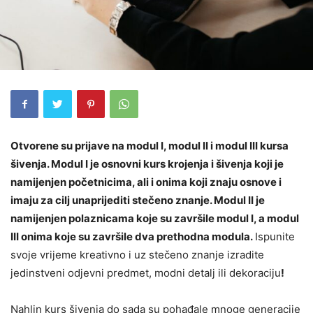
Otvorene su prijave na modul I, modul II i modul III kursa
šivenja. Modul I je osnovni kurs krojenja i šivenja koji je
namijenjen početnicima, ali i onima koji znaju osnove i
imaju za cilj unaprijediti stečeno znanje. Modul II je
namijenjen polaznicama koje su završile modul I, a modul
III onima koje su završile dva prethodna modula.
Ispunite
svoje vrijeme kreativno i uz stečeno znanje izradite
jedinstveni odjevni predmet, modni detalj ili dekoraciju
!
Nahlin kurs šivenja do sada su pohađale mnoge generacije