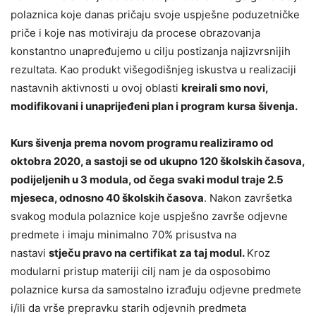
polaznica koje danas pričaju svoje uspješne poduzetničke
priče i koje nas motiviraju da procese obrazovanja
konstantno unapređujemo u cilju postizanja najizvrsnijih
rezultata. Kao produkt višegodišnjeg iskustva u realizaciji
nastavnih aktivnosti u ovoj oblasti
kreirali smo novi,
modifikovani i unaprijeđeni plan i program kursa šivenja.
Kurs šivenja prema novom programu realiziramo od
oktobra 2020, a sastoji se od ukupno 120 školskih časova,
podijeljenih u 3 modula, od čega svaki modul traje 2.5
mjeseca, odnosno 40 školskih časova
. Nakon završetka
svakog modula polaznice koje uspješno završe odjevne
predmete i imaju minimalno 70% prisustva na
nastavi
stječu pravo na certifikat za taj modul.
Kroz
modularni pristup materiji cilj nam je da osposobimo
polaznice kursa da samostalno izrađuju odjevne predmete
i/ili da vrše prepravku starih odjevnih predmeta