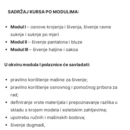
SADRŽAJ KURSA PO MODULIMA:
Modul I
– osnove krojenja i šivenja, šivenje ravne
suknje i suknje po mjeri
Modul II
– šivenje pantalona i bluze
Modul III
– šivenje haljine i sakoa
U okviru modula I polaznice će savladati:
pravilno korištenje mašine za šivenje;
pravilno korištenje osnovnog i pomoćnog pribora za
rad;
definiranje vrste materijala i prepoznavanje razlika u
skladu s krojem modela i estetskim zahtjevima;
upotrebu ručnih i mašinskih bodova;
šivenje dugmadi,