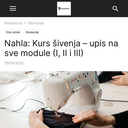
Naslovnica
Edu kutak
Edu kutak
Edukacije
Nahla: Kurs šivenja – upis na
sve module (I, II i III)
25/04/2022