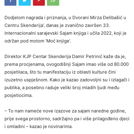
Dodjelom nagrada i priznanja, u Dvorani Mirza Delibašić u
Centru Skenderija’, danas je zvanično završen 33.
Internacionalni sarajevski Sajam knjiga i učila 2022, koji je
održan pod motom ‘Moć knjige’.
Direktor KJP Centar Skenderija Damir Petrinić kaže da je,
prema procjenama, ovogodišnji Sajam imao više od 80.000
posjetilaca, što tu manifestaciju iz oblasti kulture čini
izuzetno uspješnom. Kako je kazao zadovoljni su i izlagači i
publika, a posebno raduje veliki broj mladih ljudi među
posjetiocima.
– To nam nameće nove izazove za sajam naredne godine,
prije svega prostorno, sadržajno pa i više prilagođeno djeci
i omladini – kazao je novinarima.