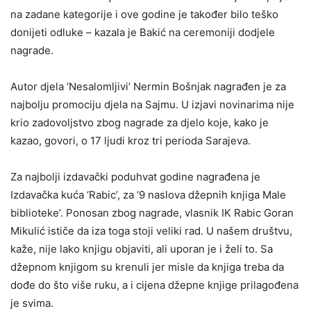
na zadane kategorije i ove godine je također bilo teško
donijeti odluke – kazala je Bakić na ceremoniji dodjele
nagrade.
Autor djela ‘Nesalomljivi’ Nermin Bošnjak nagrađen je za
najbolju promociju djela na Sajmu. U izjavi novinarima nije
krio zadovoljstvo zbog nagrade za djelo koje, kako je
kazao, govori, o 17 ljudi kroz tri perioda Sarajeva.
Za najbolji izdavački poduhvat godine nagrađena je
Izdavačka kuća ‘Rabic’, za ‘9 naslova džepnih knjiga Male
biblioteke’. Ponosan zbog nagrade, vlasnik IK Rabic Goran
Mikulić ističe da iza toga stoji veliki rad. U našem društvu,
kaže, nije lako knjigu objaviti, ali uporan je i želi to. Sa
džepnom knjigom su krenuli jer misle da knjiga treba da
dođe do što više ruku, a i cijena džepne knjige prilagođena
je svima.