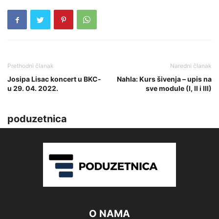
Prethodni članak
Naredni članak
Josipa Lisac koncert u BKC-
Nahla: Kurs šivenja – upis na
u 29. 04. 2022.
sve module (I, II i III)
poduzetnica
O NAMA