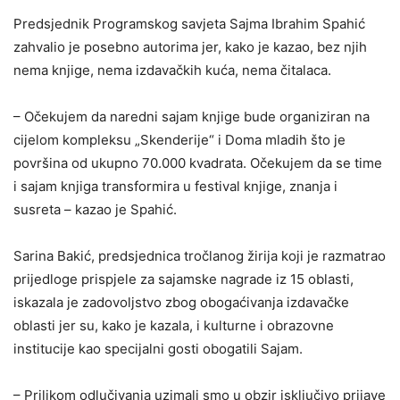
Predsjednik Programskog savjeta Sajma Ibrahim Spahić
zahvalio je posebno autorima jer, kako je kazao, bez njih
nema knjige, nema izdavačkih kuća, nema čitalaca.
– Očekujem da naredni sajam knjige bude organiziran na
cijelom kompleksu „Skenderije“ i Doma mladih što je
površina od ukupno 70.000 kvadrata. Očekujem da se time
i sajam knjiga transformira u festival knjige, znanja i
susreta – kazao je Spahić.
Sarina Bakić, predsjednica tročlanog žirija koji je razmatrao
prijedloge prispjele za sajamske nagrade iz 15 oblasti,
iskazala je zadovoljstvo zbog obogaćivanja izdavačke
oblasti jer su, kako je kazala, i kulturne i obrazovne
institucije kao specijalni gosti obogatili Sajam.
– Prilikom odlučivanja uzimali smo u obzir isključivo prijave