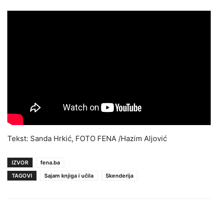
Tekst: Sanda Hrkić, FOTO FENA /Hazim Aljović
IZVOR
fena.ba
TAGOVI
Sajam knjiga i učila
Skenderija