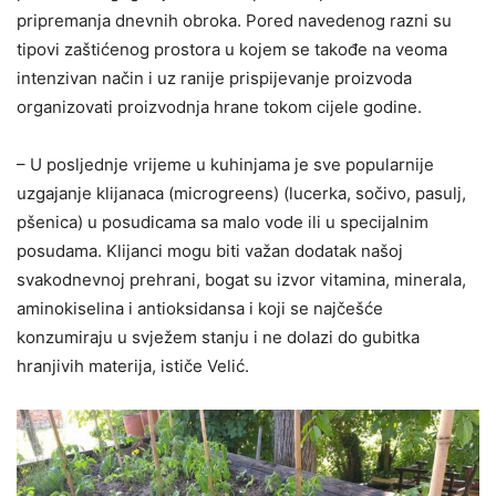
pripremanja dnevnih obroka. Pored navedenog razni su
tipovi zaštićenog prostora u kojem se takođe na veoma
intenzivan način i uz ranije prispijevanje proizvoda
organizovati proizvodnja hrane tokom cijele godine.
– U posljednje vrijeme u kuhinjama je sve popularnije
uzgajanje klijanaca (microgreens) (lucerka, sočivo, pasulj,
pšenica) u posudicama sa malo vode ili u specijalnim
posudama. Klijanci mogu biti važan dodatak našoj
svakodnevnoj prehrani, bogat su izvor vitamina, minerala,
aminokiselina i antioksidansa i koji se najčešće
konzumiraju u svježem stanju i ne dolazi do gubitka
hranjivih materija, ističe Velić.