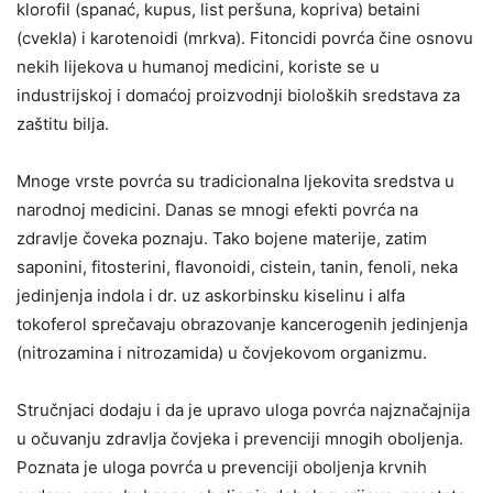
klorofil (spanać, kupus, list peršuna, kopriva) betaini
(cvekla) i karotenoidi (mrkva). Fitoncidi povrća čine osnovu
nekih lijekova u humanoj medicini, koriste se u
industrijskoj i domaćoj proizvodnji bioloških sredstava za
zaštitu bilja.
Mnoge vrste povrća su tradicionalna ljekovita sredstva u
narodnoj medicini. Danas se mnogi efekti povrća na
zdravlje čoveka poznaju. Tako bojene materije, zatim
saponini, fitosterini, flavonoidi, cistein, tanin, fenoli, neka
jedinjenja indola i dr. uz askorbinsku kiselinu i alfa
tokoferol sprečavaju obrazovanje kancerogenih jedinjenja
(nitrozamina i nitrozamida) u čovjekovom organizmu.
Stručnjaci dodaju i da je upravo uloga povrća najznačajnija
u očuvanju zdravlja čovjeka i prevenciji mnogih oboljenja.
Poznata je uloga povrća u prevenciji oboljenja krvnih