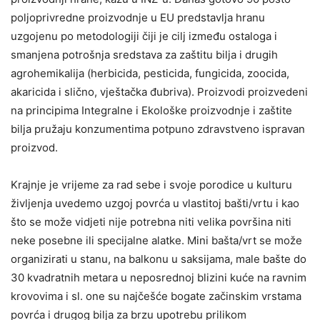
poljoprivredne proizvodnje u EU predstavlja hranu
uzgojenu po metodologiji čiji je cilj između ostaloga i
smanjena potrošnja sredstava za zaštitu bilja i drugih
agrohemikalija (herbicida, pesticida, fungicida, zoocida,
akaricida i slično, vještačka đubriva). Proizvodi proizvedeni
na principima Integralne i Ekološke proizvodnje i zaštite
bilja pružaju konzumentima potpuno zdravstveno ispravan
proizvod.
Krajnje je vrijeme za rad sebe i svoje porodice u kulturu
življenja uvedemo uzgoj povrća u vlastitoj bašti/vrtu i kao
što se može vidjeti nije potrebna niti velika površina niti
neke posebne ili specijalne alatke. Mini bašta/vrt se može
organizirati u stanu, na balkonu u saksijama, male bašte do
30 kvadratnih metara u neposrednoj blizini kuće na ravnim
krovovima i sl. one su najčešće bogate začinskim vrstama
povrća i drugog bilja za brzu upotrebu prilikom