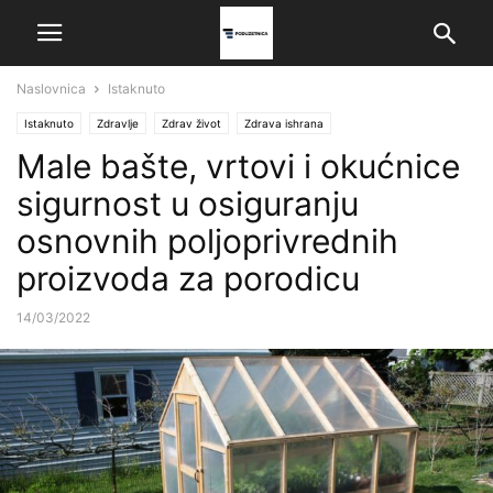
Naslovnica
Istaknuto
Istaknuto
Zdravlje
Zdrav život
Zdrava ishrana
Male bašte, vrtovi i okućnice
sigurnost u osiguranju
osnovnih poljoprivrednih
proizvoda za porodicu
14/03/2022