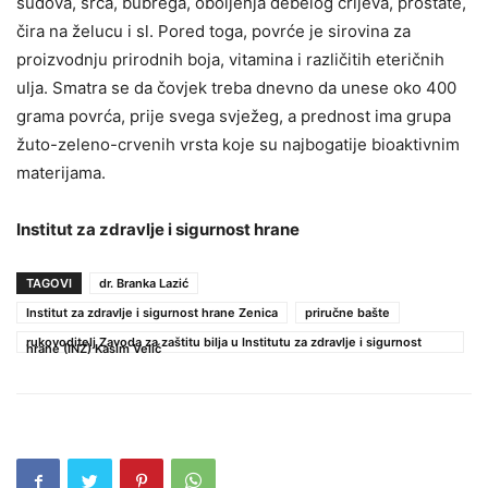
sudova, srca, bubrega, oboljenja debelog crijeva, prostate,
čira na želucu i sl. Pored toga, povrće je sirovina za
proizvodnju prirodnih boja, vitamina i različitih eteričnih
ulja. Smatra se da čovjek treba dnevno da unese oko 400
grama povrća, prije svega svježeg, a prednost ima grupa
žuto-zeleno-crvenih vrsta koje su najbogatije bioaktivnim
materijama.
Institut za zdravlje i sigurnost hrane
TAGOVI
dr. Branka Lazić
Institut za zdravlje i sigurnost hrane Zenica
priručne bašte
rukovoditelj Zavoda za zaštitu bilja u Institutu za zdravlje i sigurnost
hrane (INZ) Kasim Velić