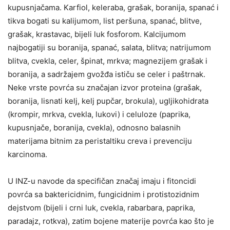
kupusnjačama. Karfiol, keleraba, grašak, boranija, spanać i
tikva bogati su kalijumom, list peršuna, spanać, blitve,
grašak, krastavac, bijeli luk fosforom. Kalcijumom
najbogatiji su boranija, spanać, salata, blitva; natrijumom
blitva, cvekla, celer, špinat, mrkva; magnezijem grašak i
boranija, a sadržajem gvožđa ističu se celer i paštrnak.
Neke vrste povrća su značajan izvor proteina (grašak,
boranija, lisnati kelj, kelj pupčar, brokula), ugljikohidrata
(krompir, mrkva, cvekla, lukovi) i celuloze (paprika,
kupusnjače, boranija, cvekla), odnosno balasnih
materijama bitnim za peristaltiku creva i prevenciju
karcinoma.
U INZ-u navode da specifičan značaj imaju i fitoncidi
povrća sa baktericidnim, fungicidnim i protistozidnim
dejstvom (bijeli i crni luk, cvekla, rabarbara, paprika,
paradajz, rotkva), zatim bojene materije povrća kao što je