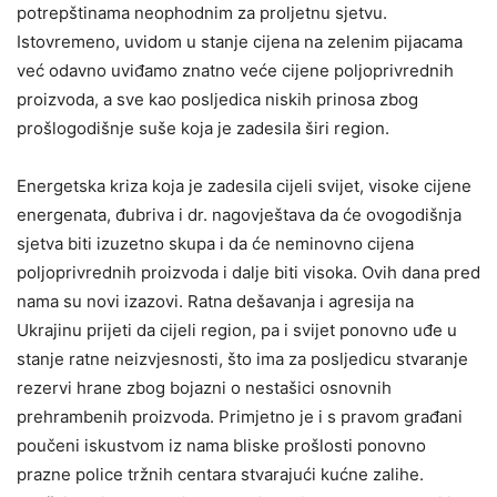
potrepštinama neophodnim za proljetnu sjetvu.
Istovremeno, uvidom u stanje cijena na zelenim pijacama
već odavno uviđamo znatno veće cijene poljoprivrednih
proizvoda, a sve kao posljedica niskih prinosa zbog
prošlogodišnje suše koja je zadesila širi region.
Energetska kriza koja je zadesila cijeli svijet, visoke cijene
energenata, đubriva i dr. nagovještava da će ovogodišnja
sjetva biti izuzetno skupa i da će neminovno cijena
poljoprivrednih proizvoda i dalje biti visoka. Ovih dana pred
nama su novi izazovi. Ratna dešavanja i agresija na
Ukrajinu prijeti da cijeli region, pa i svijet ponovno uđe u
stanje ratne neizvjesnosti, što ima za posljedicu stvaranje
rezervi hrane zbog bojazni o nestašici osnovnih
prehrambenih proizvoda. Primjetno je i s pravom građani
poučeni iskustvom iz nama bliske prošlosti ponovno
prazne police tržnih centara stvarajući kućne zalihe.