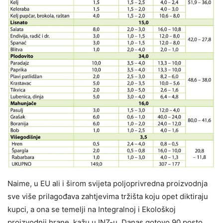
Naime, u EU ali i širom svijeta poljoprivredna proizvodnja
sve više prilagođava zahtjevima tržišta koju opet diktiraju
kupci, a ona se temelji na Integralnoj i Ekološkoj
proizvodnji hrane, kažu u INZ-u. Danas gotovo 90 posto