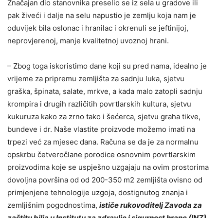
Značajan dio stanovnika preselio se iz sela u gradove ili
pak živeći i dalje na selu napustio je zemlju koja nam je
oduvijek bila oslonac i hranilac i okrenuli se jeftinijoj,
neprovjerenoj, manje kvalitetnoj uvoznoj hrani.
– Zbog toga iskoristimo dane koji su pred nama, idealno je
vrijeme za pripremu zemljišta za sadnju luka, sjetvu
graška, špinata, salate, mrkve, a kada malo zatopli sadnju
krompira i drugih različitih povrtlarskih kultura, sjetvu
kukuruza kako za zrno tako i šećerca, sjetvu graha tikve,
bundeve i dr. Naše vlastite proizvode možemo imati na
trpezi već za mjesec dana. Računa se da je za normalnu
opskrbu četveročlane porodice osnovnim povrtlarskim
proizvodima koje se uspješno uzgajaju na ovim prostorima
dovoljna površina od od 200-350 m2 zemljišta ovisno od
primjenjene tehnologije uzgoja, dostignutog znanja i
zemljišnim pogodnostima,
ističe rukovoditelj Zavoda za
zaštitu bilja u Institutu za zdravlje i sigurnost hrane (INZ)