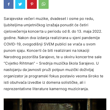
Sarajevske večeri muzike, dvadeset i osme po redu,
ljubiteljima umjetničkog izražaja ponudit će četiri
cjelovečernja koncerta u periodu od 8. do 13. maja 2022.
godine. Nakon dva izdanja realizirana u sjeni pandemije
COVID-19, ovogodišnji SVEM publici se vraća u svom
punom sjaju. Koncerti će biti realizirani na lokaciji
Narodnog pozorišta Sarajevo, te u okviru koncertne sale
“Cvjetko Rihtman” – Srednja muzička škola Sarajevo. U
nastojanju da javnosti pruži potpun muzički doživljaj
organizator je programski fokus postavio veoma široko te
isti obuhvaća izvedbe iz domena solističke, ali i
reprezentativne literature kamernog muziciranja.