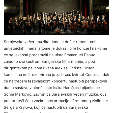
Sarajevske večeri muzike donose defile renomiranih
umjetničkih imena, a tome je dokaz i prvi koncert na kome
će se javnosti predstaviti flautista Emmanuel Pahud
zajedno s orkestrom Sarajevske filharmonije, a pod
dirigentskom palicom Evana Alexisa Christa. Druga
koncertna noć rezervirana je za brass kvintet Contrast, dok
će na trećem festivalskom koncertu nastupiti perspektivni
duo u sastavu violončeliste Isaka Haračića i pijanistice
Sonje Marković. Završnica Sarajevskih večeri muzike, ovaj
put, proteći će u znaku interpretacije afirmiranog violiniste
Sergeja Krylova, koji će nastupiti uz Sarajevsku