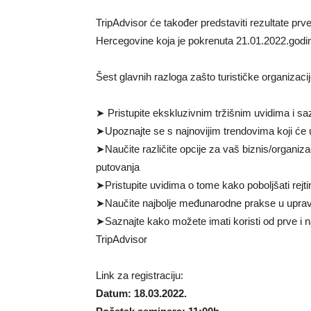
TripAdvisor će također predstaviti rezultate p
Hercegovine koja je pokrenuta 21.01.2022.godine
Šest glavnih razloga zašto turističke organizacij
➤ Pristupite ekskluzivnim tržišnim uvidima i saz
➤Upoznajte se s najnovijim trendovima koji će 
➤Naučite različite opcije za vaš biznis/organizac
putovanja
➤Pristupite uvidima o tome kako poboljšati rejting
➤Naučite najbolje međunarodne prakse u upravl
➤Saznajte kako možete imati koristi od prve i 
TripAdvisor
Link za registraciju:
Datum: 18.03.2022.