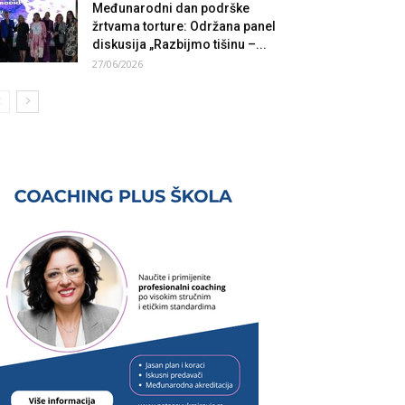
Međunarodni dan podrške
žrtvama torture: Održana panel
diskusija „Razbijmo tišinu –...
27/06/2026