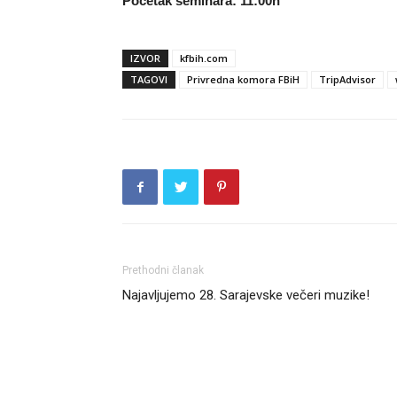
Početak seminara: 11:00h
IZVOR
kfbih.com
TAGOVI
Privredna komora FBiH
TripAdvisor
Prethodni članak
Najavljujemo 28. Sarajevske večeri muzike!