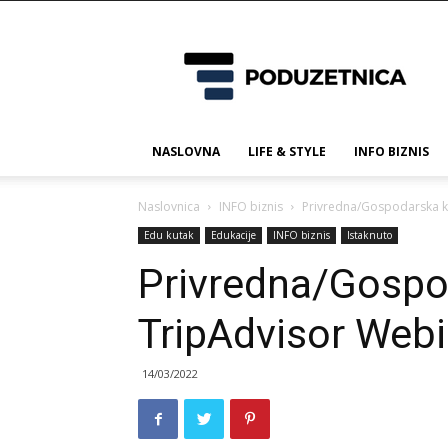
Poduzetnica.ba
NASLOVNA
LIFE & STYLE
INFO BIZNIS
Naslovnica
INFO biznis
Privredna/Gospodarska k
Edu kutak
Edukacije
INFO biznis
Istaknuto
Privredna/Gospo
TripAdvisor Webi
14/03/2022