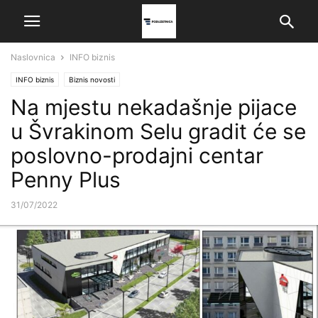
Naslovnica
INFO biznis
INFO biznis
Biznis novosti
Na mjestu nekadašnje pijace
u Švrakinom Selu gradit će se
poslovno-prodajni centar
Penny Plus
31/07/2022