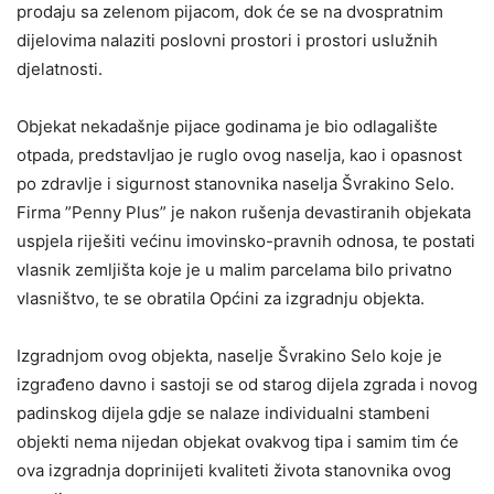
prodaju sa zelenom pijacom, dok će se na dvospratnim
dijelovima nalaziti poslovni prostori i prostori uslužnih
djelatnosti.
Objekat nekadašnje pijace godinama je bio odlagalište
otpada, predstavljao je ruglo ovog naselja, kao i opasnost
po zdravlje i sigurnost stanovnika naselja Švrakino Selo.
Firma ”Penny Plus” je nakon rušenja devastiranih objekata
uspjela riješiti većinu imovinsko-pravnih odnosa, te postati
vlasnik zemljišta koje je u malim parcelama bilo privatno
vlasništvo, te se obratila Općini za izgradnju objekta.
Izgradnjom ovog objekta, naselje Švrakino Selo koje je
izgrađeno davno i sastoji se od starog dijela zgrada i novog
padinskog dijela gdje se nalaze individualni stambeni
objekti nema nijedan objekat ovakvog tipa i samim tim će
ova izgradnja doprinijeti kvaliteti života stanovnika ovog