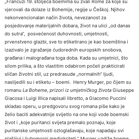
„Francuzi 19. stoljeća boemima su zvali Rome za koje su
vjerovali da dolaze iz Bohemije, regije u Češkoj. Njihov
nekonvencionalan način života, nevezanost za
posjedovanje materijalnih dobara, život na ulici „od danas
do sutra“, posvećenost duhovnosti, umjetnosti,
prvenstveno glazbi, sve to etiketirano je kao boemština i
izazivalo je zgražanje ćudorednih europskih snobova,
građana i malograđana toga doba. Kada su umjetnici, što
silom prilika, a što vlastitim odabirom počeli prakticirati
sličan životni stil, uz predrasude „normalnih“ ljudi,
naslijedili su i etiketu – boemi. Henry Murger, po čijem su
romanu
La Boheme, prizori iz umjetničkog života
Giuseppe
Giacosa i Luigi Illica napisali libretto, a Giacomo Puccini
skladao operu, u predgovoru svog romana piše kako je
želio baciti adekvatnije svijetlo na one koji vode boemski
život i „koje puritanci svijeta premalo poznaju, koje
puritanske umjetnosti ozloglašavaju, koje napadaju svi
plašljivi i ljubomorni mediokriteti.“ Murger uzdiže boeme