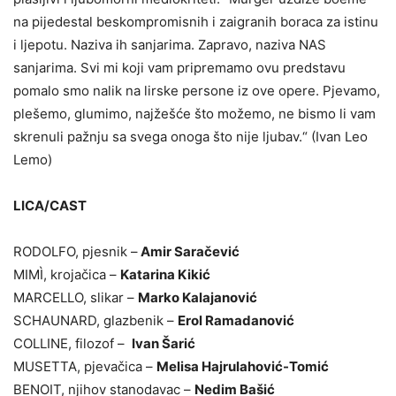
na pijedestal beskompromisnih i zaigranih boraca za istinu
i ljepotu. Naziva ih sanjarima. Zapravo, naziva NAS
sanjarima. Svi mi koji vam pripremamo ovu predstavu
pomalo smo nalik na lirske persone iz ove opere. Pjevamo,
plešemo, glumimo, najžešće što možemo, ne bismo li vam
skrenuli pažnju sa svega onoga što nije ljubav.“ (Ivan Leo
Lemo)
LICA/CAST
RODOLFO, pjesnik –
Amir Saračević
MIMÌ, krojačica –
Katarina Kikić
MARCELLO, slikar –
Marko Kalajanović
SCHAUNARD, glazbenik –
Erol Ramadanović
COLLINE, filozof –
Ivan Šarić
MUSETTA, pjevačica –
Melisa Hajrulahović-Tomić
BENOIT, njihov stanodavac –
Nedim Bašić