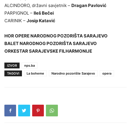
ALCINDORO, državni savjetnik –
Dragan Pavlović
PARPIGNOL –
Ileš Bečei
CARINIK –
Josip Katavić
HOR OPERE NARODNOG POZORIŠTA SARAJEVO
BALET NARODNOG POZORIŠTA SARAJEVO
ORKESTAR SARAJEVSKE FILHARMONIJE
IZVOR
nps.ba
TAGOVI
La boheme
Narodno pozorište Sarajevo
opera