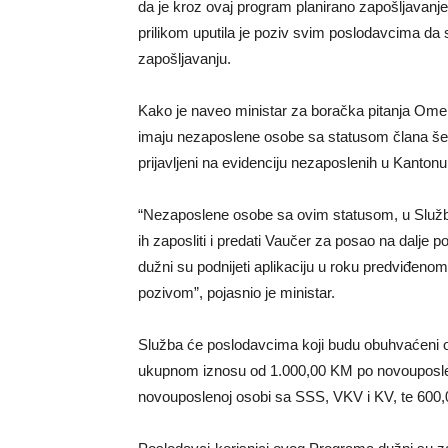
da je kroz ovaj program planirano zapošljavan
prilikom uputila je poziv svim poslodavcima da s
zapošljavanju.
Kako je naveo ministar za boračka pitanja Om
imaju nezaposlene osobe sa statusom člana šehi
prijavljeni na evidenciju nezaposlenih u Kanton
“Nezaposlene osobe sa ovim statusom, u Službi
ih zaposliti i predati Vaučer za posao na dalje 
dužni su podnijeti aplikaciju u roku predviđenom
pozivom”, pojasnio je ministar.
Služba će poslodavcima koji budu obuhvaćeni 
ukupnom iznosu od 1.000,00 KM po novouposlen
novouposlenoj osobi sa SSS, VKV i KV, te 600