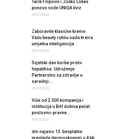
Tarik Filipović i Joško Lokas
ponovo vode UNIQA kviz
29/07/2026
Zaboravite klasične kreme:
Vašu beauty rutinu sada kreira
umjetna inteligencija
29/07/2026
Svjetski dan borbe protiv
hepatitisa: Udruženje
Partnerstvo za zdravlje u
saradnji...
20/07/2026
Više od 2.500 kompanija i
institucija u BiH dobiva pečat
poslovno-pravne...
10/07/2026
dm najavio 13. besplatne
preglede dermoskopom u 4 bh.