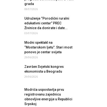
grada
08/07/2026
Udruženje “Porodični ruralni
edukativni centar” PREC
Živinice da donirate i date...
03/07/2026
Modni spektakl na
“Mostarskom ljetu”: Stari most
ponovo je centar svijeta
29/06/2026
Završen Svjetski kongres
ekonomista u Beogradu
29/06/2026
Modriča uspostavlja prvu
registrovanu zajednicu
obnovljive energije u Republici
Srpskoj