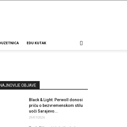
DUZETNICA
EDU KUTAK
NAJNOVIJE OBJAVE
Black & Light: Perwoll donosi
priču o bezvremenskom stilu
uoči Sarajevo...
29/07/2026