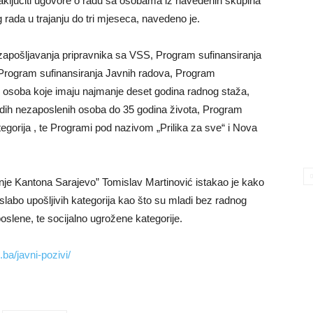
aključiti ugovore o radu sa osobama iz navedenih skupina
rada u trajanju do tri mjeseca, navedeno je.
apošljavanja pripravnika sa VSS, Program sufinansiranja
 Program sufinansiranja Javnih radova, Program
 osoba koje imaju najmanje deset godina radnog staža,
dih nezaposlenih osoba do 35 godina života, Program
tegorija , te Programi pod nazivom „Prilika za sve“ i Nova
nje Kantona Sarajevo” Tomislav Martinović istakao je kako
 slabo upošljivih kategorija kao što su mladi bez radnog
slene, te socijalno ugrožene kategorije.
.ba/javni-pozivi/