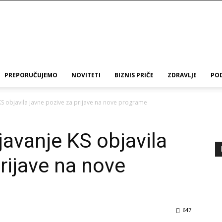
PREPORUČUJEMO
NOVITETI
BIZNIS PRIČE
ZDRAVLJE
PO
KS objavila javne pozive za prijave na nove programe
javanje KS objavila
rijave na nove
647