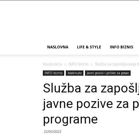
Poduzetnica.ba
NASLOVNA
LIFE & STYLE
INFO BIZNIS
Naslovnica
INFO biznis
Služba za zapošljavanje 
INFO biznis
Istaknuto
Javni pozivi i prilike za posao
Služba za zapošl
javne pozive za p
programe
22/03/2022