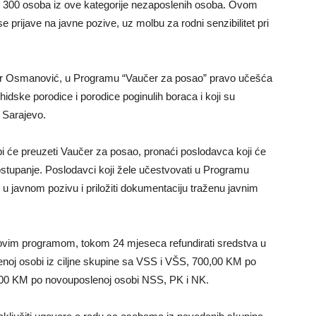
je 300 osoba iz ove kategorije nezaposlenih osoba. Ovom
e prijave na javne pozive, uz molbu za rodni senzibilitet pri
er Osmanović, u Programu “Vaučer za posao” pravo učešća
dske porodice i porodice poginulih boraca i koji su
u Sarajevo.
 će preuzeti Vaučer za posao, pronaći poslodavca koji će
postupanje. Poslodavci koji žele učestvovati u Programu
 u javnom pozivu i priložiti dokumentaciju traženu javnim
ovim programom, tokom 24 mjeseca refundirati sredstva u
oj osobi iz ciljne skupine sa VSS i VŠS, 700,00 KM po
,00 KM po novouposlenoj osobi NSS, PK i NK.