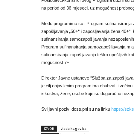
Poslodavci-korisnici ovog Programa dužni su z
na period od 36 mjeseci, uz mogućnost probnog 
Među programima su i Program sufinansiranja z
zapošljavanja „50+“ i zapošljavanja žena 40+“,
sufinansiranja samozapošljavanja nezaposlenih
Program sufinansiranja samozapošljavanja mla
sufinansiranja zapošljavanja teško upošljivih ka
mogućnost 7+.
Direktor Javne ustanove “Služba za zapošljava
je cilj objavljenim programima obuhvatiti većinu
iskustva, žene, osobe koje su dugoročno nezapo
Svi javni pozivi dostupni su na linku
https://szks
IZVOR
vlada.ks.gov.ba