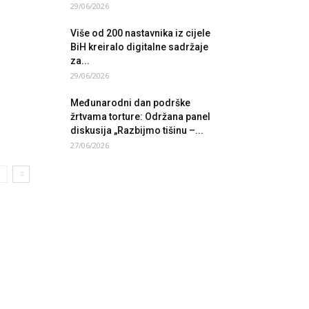
29/06/2026
Više od 200 nastavnika iz cijele
BiH kreiralo digitalne sadržaje
za...
29/06/2026
Međunarodni dan podrške
žrtvama torture: Održana panel
diskusija „Razbijmo tišinu –...
27/06/2026