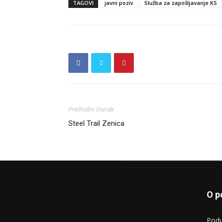
TAGOVI
javni poziv
Služba za zapošljavanje KS
Prethodni članak
Steel Trail Zenica
O p
Podu