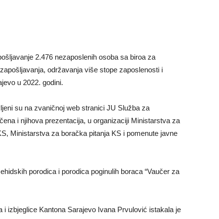
pošljavanje 2.476 nezaposlenih osoba sa biroa za
zapošljavanja, održavanja više stope zaposlenosti i
jevo u 2022. godini.
vljeni su na zvaničnoj web stranici JU Služba za
ena i njihova prezentacija, u organizaciji Ministarstva za
ice KS, Ministarstva za boračka pitanja KS i pomenute javne
ehidskih porodica i porodica poginulih boraca “Vaučer za
ica i izbjeglice Kantona Sarajevo Ivana Prvulović istakala je