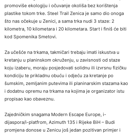
promoviše ekologiju i očuvanje okoliša bez korištenja
plastike tokom trke. Steel Trail Zenica je samo dio onoga
što nas očekuje u Zenici, a sama trka nudi 3 staze: 2
kilometra, 10 kilometara i 20 kilometara. Start i finiš će biti
kod Spomenika Smetovi.
Za učešće na trkama, takmičari trebaju imati iskustva u
kretanju u planinskom okruženju, u zavisnosti od staze
koju izaberu, moraju posjedovati solidnu ili izvrsnu fizičku
kondiciju te prikladnu obuću i odjeću za kretanje po
šumskim, zemljanim putevima ili planinarskim stazama kao
i dodatnu opremu na trkama na kojima je organizator istu
propisao kao obaveznu.
Zajedničkim snagama Modern Escape Europe, i-
dijaspora/i-platfrom, Azimuth 135 i Rijeke BiH – Budi
promjena donose u Zenicu još jedan pozitivan primjer i