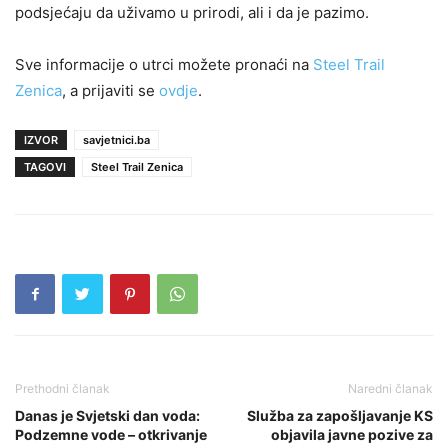
podsjećaju da uživamo u prirodi, ali i da je pazimo.
Sve informacije o utrci možete pronaći na
Steel Trail
Zenica
, a prijaviti se
ovdje
.
IZVOR
savjetnici.ba
TAGOVI
Steel Trail Zenica
Prethodni članak
Naredni članak
Danas je Svjetski dan voda:
Služba za zapošljavanje KS
Podzemne vode – otkrivanje
objavila javne pozive za