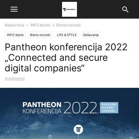
Naslovnica
INFO biznis
Biznis novosti
INFO biznis
Biznis novosti
LIFE & STYLE
Dešavanja
Pantheon konferencija 2022
„Connected and secure
digital companies“
21/05/2022