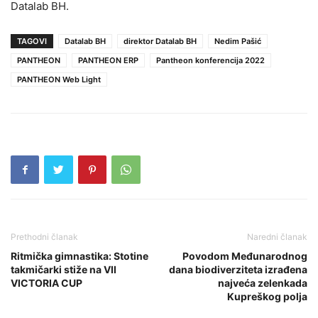
Datalab BH.
TAGOVI
Datalab BH
direktor Datalab BH
Nedim Pašić
PANTHEON
PANTHEON ERP
Pantheon konferencija 2022
PANTHEON Web Light
Prethodni članak
Naredni članak
Ritmička gimnastika: Stotine
Povodom Međunarodnog
takmičarki stiže na VII
dana biodiverziteta izrađena
VICTORIA CUP
najveća zelenkada
Kupreškog polja