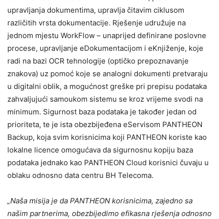
upravljanja dokumentima, upravlja čitavim ciklusom
različitih vrsta dokumentacije. Rješenje udružuje na
jednom mjestu WorkFlow – unaprijed definirane poslovne
procese, upravljanje eDokumentacijom i eKnjiženje, koje
radi na bazi OCR tehnologije (optičko prepoznavanje
znakova) uz pomoć koje se analogni dokumenti pretvaraju
u digitalni oblik, a mogućnost greške pri prepisu podataka
zahvaljujući samoukom sistemu se kroz vrijeme svodi na
minimum. Sigurnost baza podataka je također jedan od
prioriteta, te je ista obezbijeđena eServisom PANTHEON
Backup, koja svim korisnicima koji PANTHEON koriste kao
lokalne licence omogućava da sigurnosnu kopiju baza
podataka jednako kao PANTHEON Cloud korisnici čuvaju u
oblaku odnosno data centru BH Telecoma.
„Naša misija je da PANTHEON korisnicima, zajedno sa
našim partnerima, obezbijedimo efikasna rješenja odnosno