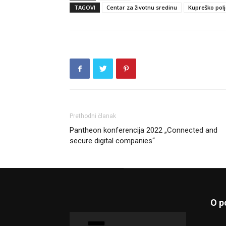
TAGOVI
Centar za životnu sredinu
Kupreško pol
Prethodni članak
Pantheon konferencija 2022 „Connected and
secure digital companies“
O p