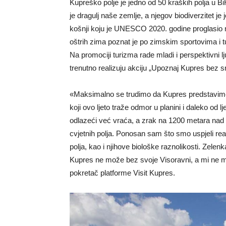
Kupreško polje je jedno od 50 kraških polja u B
je dragulj naše zemlje, a njegov biodiverzitet je
košnji koju je UNESCO 2020. godine proglasio 
oštrih zima poznat je po zimskim sportovima i tu
Na promociji turizma rade mladi i perspektivni lju
trenutno realizuju akciju „Upoznaj Kupres bez sn
«Maksimalno se trudimo da Kupres predstavimo 
koji ovo ljeto traže odmor u planini i daleko od
odlazeći već vraća, a zrak na 1200 metara nad
cvjetnih polja. Ponosan sam što smo uspjeli real
polja, kao i njihove biološke raznolikosti. Zele
Kupres ne može bez svoje Visoravni, a mi ne mo
pokretač platforme Visit Kupres.