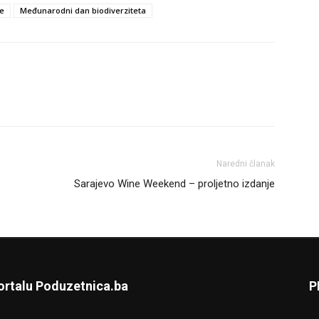
je
Međunarodni dan biodiverziteta
Naredni članak
Sarajevo Wine Weekend – proljetno izdanje
ortalu Poduzetnica.ba
P