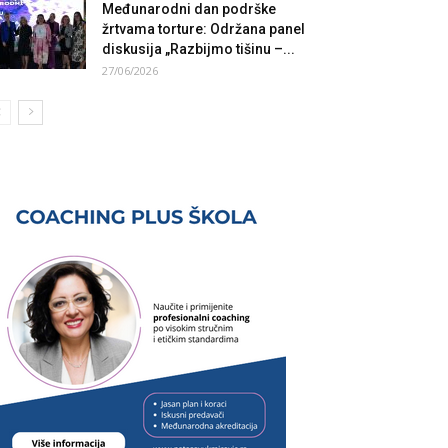
Međunarodni dan podrške
žrtvama torture: Održana panel
diskusija „Razbijmo tišinu –...
27/06/2026