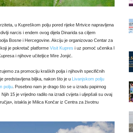
teta, u Kupreškom polju pored rijeke Mrtvice napravljena
divlji narcis i endem ovog dijela Dinarida sa ciljem
 polja Bosne i Hercegovine. Akciju je organizovao Centar za
koji je pokretač platforme
Visit Kupres
i uz pomoć učenika I
resa i njihove učiteljice Mire Jonjić.
zujemo za promociju kraških polja i njihovih specifičnih
e predstavljena biljka, nakon što je u
Livanjskom polju
 polju
. Posebno nam je drago što se u izradu papirnog
jih 15 je vrijedno radilo na izradi cvijeta i uljepšali su ovaj
dručja», istakla je Milica Končar iz Centra za životnu