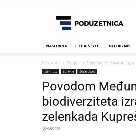
Poduzetnica.ba
NASLOVNA
LIFE & STYLE
INFO BIZNIS
Naslovnica
Zdravlje
Povodom Međunarodnog dana 
Istaknuto
Zdravlje
Zdrav život
Povodom Međun
biodiverziteta i
zelenkada Kupre
22/05/2022