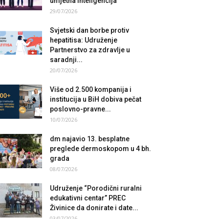
umjetna inteligencija
29/07/2026
Svjetski dan borbe protiv
hepatitisa: Udruženje
Partnerstvo za zdravlje u
saradnji...
20/07/2026
Više od 2.500 kompanija i
institucija u BiH dobiva pečat
poslovno-pravne...
10/07/2026
dm najavio 13. besplatne
preglede dermoskopom u 4 bh.
grada
08/07/2026
Udruženje “Porodični ruralni
edukativni centar” PREC
Živinice da donirate i date...
03/07/2026