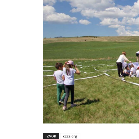
IZVOR
czzs.org