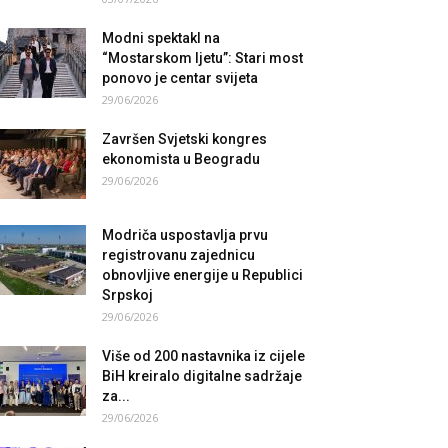
Modni spektakl na
“Mostarskom ljetu”: Stari most
ponovo je centar svijeta
29/06/2026
Završen Svjetski kongres
ekonomista u Beogradu
29/06/2026
Modriča uspostavlja prvu
registrovanu zajednicu
obnovljive energije u Republici
Srpskoj
29/06/2026
Više od 200 nastavnika iz cijele
BiH kreiralo digitalne sadržaje
za...
29/06/2026