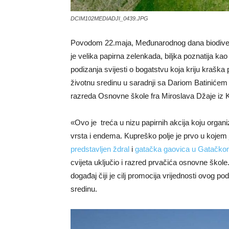
DCIM102MEDIADJI_0439.JPG
Povodom 22.maja, Međunarodnog dana biodiverzi
je velika papirna zelenkada, biljka poznatija kao 
podizanja svijesti o bogatstvu koja kriju kraška
životnu sredinu u saradnji sa Dariom Batinićem 
razreda Osnovne škole fra Miroslava Džaje iz Kup
«Ovo je treća u nizu papirnih akcija koju organi
vrsta i endema. Kupreško polje je prvo u kojem j
predstavljen ždral
i
gatačka gaovica u Gatačkom
cvijeta uključio i razred prvačića osnovne škole. N
događaj čiji je cilj promocija vrijednosti ovog po
sredinu.