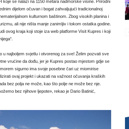
iH koje se nalazi na 1150 metara nadmorske visine. Prirodni
 jednim dijelom očuvan i bogat zahvaljujući tradicionalnoj
nematerijalnom kulturnom baštinom. Zbog visokih planina i
rizmu, ali nije ništa manje zanimljiv i tokom ostatka godine.
di ovog kraja koji stoje iza web platforme Visit Kupres i koji
ijega“.
u najboljem svjetlu i otvorenog za sve! Želim pozvati sve
 ljetne vrućine da dođu, jer je Kupres postao mjestom gdje se
 morem sigurno ima svoje posebne čari uz miomirise
izirati ovaj projekt i ukazati na važnost očuvanja kraških
nkada bez polja ne može, kao što polje ne može bez nje.
žemo bez njihove ljepote», rekao je Dario Batinić,