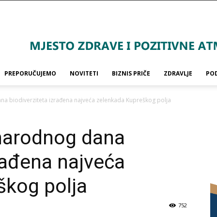
PREPORUČUJEMO
NOVITETI
BIZNIS PRIČE
ZDRAVLJE
PO
biodiverziteta izrađena najveća zelenkada Kupreškog polja
arodnog dana
zrađena najveća
škog polja
752