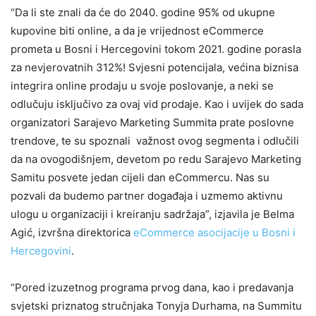
“Da li ste znali da će do 2040. godine 95% od ukupne
kupovine biti online, a da je vrijednost eCommerce
prometa u Bosni i Hercegovini tokom 2021. godine porasla
za nevjerovatnih 312%! Svjesni potencijala, većina biznisa
integrira online prodaju u svoje poslovanje, a neki se
odlučuju isključivo za ovaj vid prodaje. Kao i uvijek do sada
organizatori Sarajevo Marketing Summita prate poslovne
trendove, te su spoznali važnost ovog segmenta i odlučili
da na ovogodišnjem, devetom po redu Sarajevo Marketing
Samitu posvete jedan cijeli dan eCommercu. Nas su
pozvali da budemo partner događaja i uzmemo aktivnu
ulogu u organizaciji i kreiranju sadržaja”, izjavila je Belma
Agić, izvršna direktorica
eCommerce asocijacije u Bosni i
Hercegovini
.
“Pored izuzetnog programa prvog dana, kao i predavanja
svjetski priznatog stručnjaka Tonyja Durhama, na Summitu