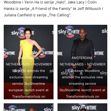
Woodbine i Yerin Ha iz serije „Halo“, Jake Lacy i Colin
Hanks iz serije „A Friend of the Family“ te Jeff Wilbusch i
Juliana Canfield iz serije „The Calling“.
AMSTERDAM,
AMSTERDAM,
NETHERLANDS – NOVEMBER
NETHERLANDS – NOVEMBER
03: XXXX attends the
03: Bokeem Woodbine
exclusive new streaming
attends the exclusive new
service SkyShowtime
streaming service
european launch event at
SkyShowtime launch event at
Transformatorhuis on
Transformatorhuis on
November 03, 2022 in
November 03, 2022 in
Amsterdam, Netherlands.
Amsterdam, Netherlands.