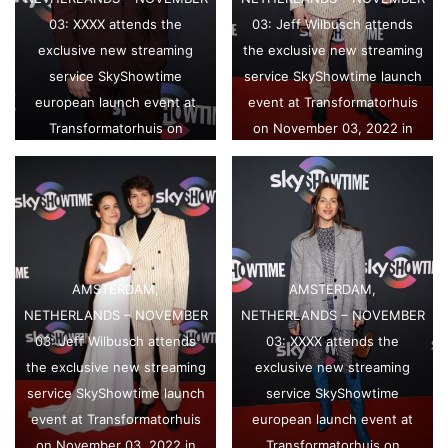
03: XXXX attends the
03: Jeff Wilbusch attends
exclusive new streaming
the exclusive new streaming
service SkyShowtime
service SkyShowtime launch
european launch event at
event at Transformatorhuis
Transformatorhuis on
on November 03, 2022 in
November 03, 2022 in
Amsterdam, Netherlands.
Amsterdam, Netherlands.
(Photo by Tim P.
(Photo by Tim P.
Whitby/Getty Images for
Whitby/Getty Images for
SkyShowtime)
SkyShowtime)
AMSTERDAM,
AMSTERDAM,
NETHERLANDS – NOVEMBER
NETHERLANDS – NOVEMBER
03: Jeff Wilbusch attends
03: XXXX attends the
the exclusive new streaming
exclusive new streaming
service SkyShowtime launch
service SkyShowtime
event at Transformatorhuis
european launch event at
on November 03, 2022 in
Transformatorhuis on