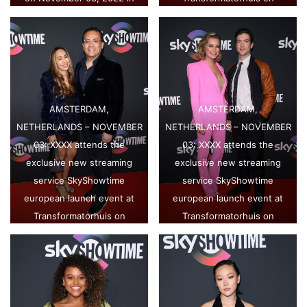
Amsterdam, Netherlands.
November 03, 2022 in
(Photo by Tim P.
Amsterdam, Netherlands.
Whitby/Getty Images for
(Photo by Tim P.
SkyShowtime)
Whitby/Getty Images for
SkyShowtime)
AMSTERDAM,
AMSTERDAM,
NETHERLANDS – NOVEMBER
NETHERLANDS – NOVEMBER
03: XXXX attends the
03: XXXX attends the
exclusive new streaming
exclusive new streaming
service SkyShowtime
service SkyShowtime
european launch event at
european launch event at
Transformatorhuis on
Transformatorhuis on
November 03, 2022 in
November 03, 2022 in
Amsterdam, Netherlands.
Amsterdam, Netherlands.
(Photo by Tim P.
(Photo by Tim P.
Whitby/Getty Images for
Whitby/Getty Images for
SkyShowtime)
SkyShowtime)