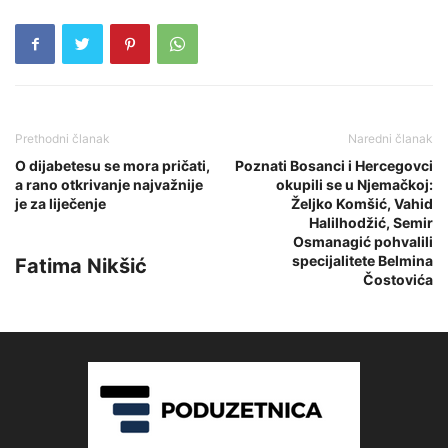
Prethodni članak
Naredni članak
O dijabetesu se mora pričati,
Poznati Bosanci i Hercegovci
a rano otkrivanje najvažnije
okupili se u Njemačkoj:
je za liječenje
Željko Komšić, Vahid
Halilhodžić, Semir
Osmanagić pohvalili
specijalitete Belmina
Fatima Nikšić
Čostovića