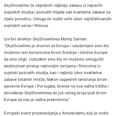
SkyShowtime će objediniti najbolju zabavu iz najvećih
svjetskih studija i ponuditi hiljade sati kvalitetne zabave za
cijelu porodicu. Usluga će nuditi velik izbor najiščekivanijih
svjetskih serija i filmova.
Izvršni direktor SkyShowtimea Monty Sarhan:
“SkyShowtime je stvoren za Evropu i oduševljeni smo što
možemo reći korisnicima širom Srednje i Istočne Europe
da smo stigli. Uzbuđeni smo što im možemo omogućiti
ekskluzivan pristup najnovijim serijama i filmovima iz
svjetski poznatih studija, kao i najbolji izbor kvalitetne
zabave lokalnih mreža. Nakon uspješnih lansiranja širom
sjeverne Evrope i Portugala, širenje na ova važna tržišta i
dovođenje SkyShowtimea do još većeg broja ljudi širom
Evrope za nas je važna prekretnica.”
Evropski event predstavljanja u Amsterdamu koji je vodio