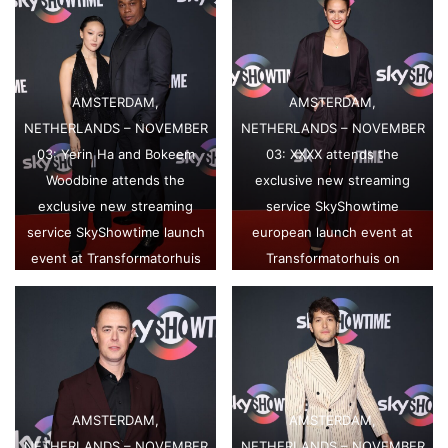
(Photo by Tim P.
(Photo by Tim P.
Whitby/Getty Images for
Whitby/Getty Images for
SkyShowtime)
SkyShowtime)
AMSTERDAM,
AMSTERDAM,
NETHERLANDS – NOVEMBER
NETHERLANDS – NOVEMBER
03: Yerin Ha and Bokeem
03: XXXX attends the
Woodbine attends the
exclusive new streaming
exclusive new streaming
service SkyShowtime
service SkyShowtime launch
european launch event at
event at Transformatorhuis
Transformatorhuis on
on November 03, 2022 in
November 03, 2022 in
Amsterdam, Netherlands.
Amsterdam, Netherlands.
(Photo by Tim P.
(Photo by Tim P.
Whitby/Getty Images for
Whitby/Getty Images for
SkyShowtime)
SkyShowtime)
AMSTERDAM,
AMSTERDAM,
NETHERLANDS – NOVEMBER
NETHERLANDS – NOVEMBER