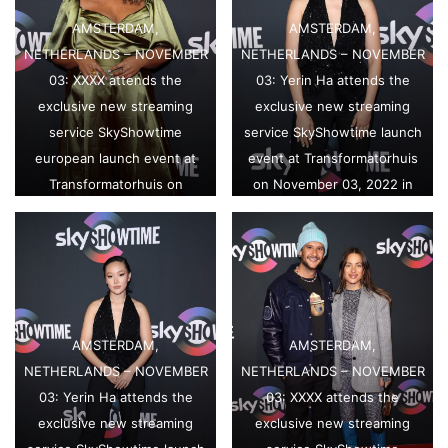
AMSTERDAM,
AMSTERDAM,
NETHERLANDS – NOVEMBER
NETHERLANDS – NOVEMBER
03: XXXX attends the
03: Yerin Ha attends the
exclusive new streaming
exclusive new streaming
service SkyShowtime
service SkyShowtime launch
european launch event at
event at Transformatorhuis
Transformatorhuis on
on November 03, 2022 in
November 03, 2022 in
Amsterdam, Netherlands.
Amsterdam, Netherlands.
(Photo by Tim P.
(Photo by Tim P.
Whitby/Getty Images for
Whitby/Getty Images for
SkyShowtime)
SkyShowtime)
AMSTERDAM,
AMSTERDAM,
NETHERLANDS – NOVEMBER
NETHERLANDS – NOVEMBER
03: Yerin Ha attends the
03: XXXX attends the
exclusive new streaming
exclusive new streaming