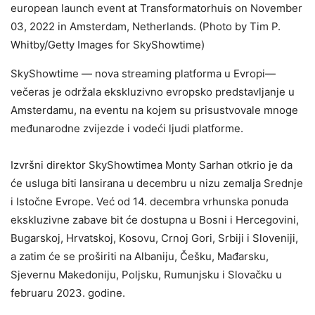
european launch event at Transformatorhuis on November
03, 2022 in Amsterdam, Netherlands. (Photo by Tim P.
Whitby/Getty Images for SkyShowtime)
SkyShowtime — nova streaming platforma u Evropi—
večeras je održala ekskluzivno evropsko predstavljanje u
Amsterdamu, na eventu na kojem su prisustvovale mnoge
međunarodne zvijezde i vodeći ljudi platforme.
Izvršni direktor SkyShowtimea Monty Sarhan otkrio je da
će usluga biti lansirana u decembru u nizu zemalja Srednje
i Istočne Evrope. Već od 14. decembra vrhunska ponuda
ekskluzivne zabave bit će dostupna u Bosni i Hercegovini,
Bugarskoj, Hrvatskoj, Kosovu, Crnoj Gori, Srbiji i Sloveniji,
a zatim će se proširiti na Albaniju, Češku, Mađarsku,
Sjevernu Makedoniju, Poljsku, Rumunjsku i Slovačku u
februaru 2023. godine.