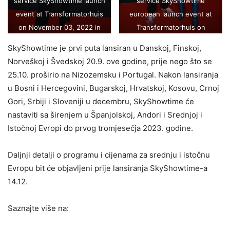
service SkyShowtime launch
service SkyShowtime
event at Transformatorhuis
european launch event at
on November 03, 2022 in
Transformatorhuis on
Amsterdam, Netherlands.
November 03, 2022 in
SkyShowtime je prvi puta lansiran u Danskoj, Finskoj,
(Photo by Tim P.
Amsterdam, Netherlands.
Norveškoj i Švedskoj 20.9. ove godine, prije nego što se
Whitby/Getty Images for
(Photo by Tim P.
25.10. proširio na Nizozemsku i Portugal. Nakon lansiranja
SkyShowtime)
Whitby/Getty Images for
u Bosni i Hercegovini, Bugarskoj, Hrvatskoj, Kosovu, Crnoj
SkyShowtime)
Gori, Srbiji i Sloveniji u decembru, SkyShowtime će
nastaviti sa širenjem u Španjolskoj, Andori i Srednjoj i
Istočnoj Evropi do prvog tromjesečja 2023. godine.
Daljnji detalji o programu i cijenama za srednju i istočnu
Evropu bit će objavljeni prije lansiranja SkyShowtime-a
14.12.
Saznajte više na: