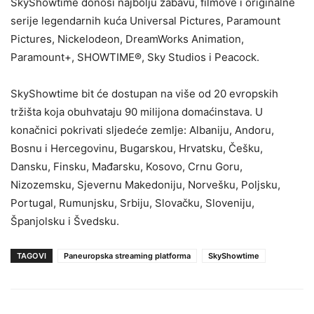
SkyShowtime donosi najbolju zabavu, filmove i originalne
serije legendarnih kuća Universal Pictures, Paramount
Pictures, Nickelodeon, DreamWorks Animation,
Paramount+, SHOWTIME®, Sky Studios i Peacock.
SkyShowtime bit će dostupan na više od 20 evropskih
tržišta koja obuhvataju 90 milijona domaćinstava. U
konačnici pokrivati sljedeće zemlje: Albaniju, Andoru,
Bosnu i Hercegovinu, Bugarskou, Hrvatsku, Češku,
Dansku, Finsku, Mađarsku, Kosovo, Crnu Goru,
Nizozemsku, Sjevernu Makedoniju, Norvešku, Poljsku,
Portugal, Rumunjsku, Srbiju, Slovačku, Sloveniju,
Španjolsku i Švedsku.
TAGOVI
Paneuropska streaming platforma
SkyShowtime