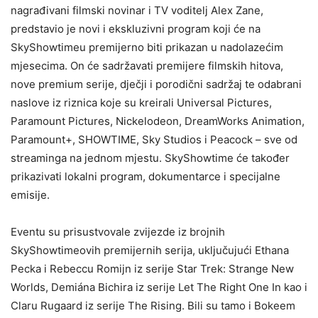
nagrađivani filmski novinar i TV voditelj Alex Zane,
predstavio je novi i ekskluzivni program koji će na
SkyShowtimeu premijerno biti prikazan u nadolazećim
mjesecima. On će sadržavati premijere filmskih hitova,
nove premium serije, dječji i porodični sadržaj te odabrani
naslove iz riznica koje su kreirali Universal Pictures,
Paramount Pictures, Nickelodeon, DreamWorks Animation,
Paramount+, SHOWTIME, Sky Studios i Peacock – sve od
streaminga na jednom mjestu. SkyShowtime će također
prikazivati lokalni program, dokumentarce i specijalne
emisije.
Eventu su prisustvovale zvijezde iz brojnih
SkyShowtimeovih premijernih serija, uključujući Ethana
Pecka i Rebeccu Romijn iz serije Star Trek: Strange New
Worlds, Demiána Bichira iz serije Let The Right One In kao i
Claru Rugaard iz serije The Rising. Bili su tamo i Bokeem