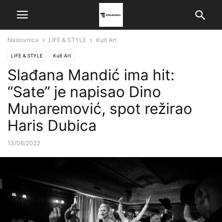
Naslovnica
LIFE & STYLE
Kult Art
LIFE & STYLE
Kult Art
Slađana Mandić ima hit:
“Sate” je napisao Dino
Muharemović, spot režirao
Haris Dubica
13/06/2022