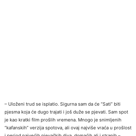
– Uloženi trud se isplatio. Sigurna sam da će “Sati” biti
pjesma koja će dugo trajati i još duže se pjevati. Sam spot
je kao kratki film prošlih vremena. Mnogo je snimljenih
“kafanskih” verzija spotova, ali ovaj najviše vraća u prošlost
i period najvećih pjevačkih diva, domaćih ali i stranih –