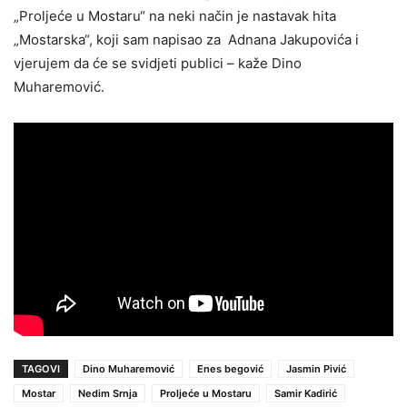
„Proljeće u Mostaru“ na neki način je nastavak hita
„Mostarska“, koji sam napisao za Adnana Jakupovića i
vjerujem da će se svidjeti publici – kaže Dino
Muharemović.
TAGOVI
Dino Muharemović
Enes begović
Jasmin Pivić
Mostar
Nedim Srnja
Proljeće u Mostaru
Samir Kadirić