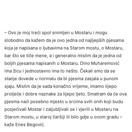
– Ovo je moj treći spot snimljen u Mostaru i mogu
slobodno da kažem da je ovo jedna od najljepših pjesama
koja je napisana o ljubavima na Starom mostu, o Mostaru,
bar što se tiče mene, a i generalno mislim da je jedna od
boljih pjesama napisanih o Mostaru. Dino Muharemović
ima žicu i jednostavno ima to nešto. Čekali smo da se
stanje dovede u normalu da bi pjesma zasjala u punom
sjaju. Mislim da je sada konačno vrijeme, imamo lijepo
proljeće i dobre naznake za lijepo ljeto. Smatram da će ova
pjesma naći posebno mjesto u srcima svih onih koji budu
posjećivali Mostar i zaljubljivali se i vjerili u Mostaru na
Starom mostu, u staroj čaršiji ili bilo gdje u ovom gradu –
kaže Enes Begović.