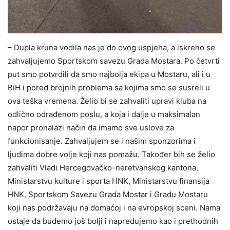
– Dupla kruna vodila nas je do ovog uspjeha, a iskreno se
zahvaljujemo Sportskom savezu Grada Mostara. Po četvrti
put smo potvrdili da smo najbolja ekipa u Mostaru, ali i u
BiH i pored brojnih problema sa kojima smo se susreli u
ova teška vremena. Želio bi se zahvaliti upravi kluba na
odlično odrađenom poslu, a koja i dalje u maksimalan
napor pronalazi način da imamo sve uslove za
funkcionisanje. Zahvaljujem se i našim sponzorima i
ljudima dobre volje koji nas pomažu. Također bih se želio
zahvaliti Vladi Hercegovačko-neretvanskog kantona,
Ministarstvu kulture i sporta HNK, Ministarstvu finansija
HNK, Sportskom Savezu Grada Mostar i Gradu Mostaru
koji nas podržavaju na domaćoj i na evropskoj sceni. Nama
ostaje da budemo još bolji i napredujemo kao i prethodnih