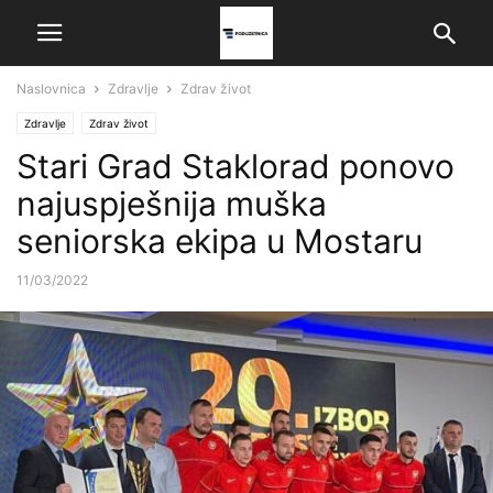
Naslovnica
Zdravlje
Zdrav život
Zdravlje
Zdrav život
Stari Grad Staklorad ponovo
najuspješnija muška
seniorska ekipa u Mostaru
11/03/2022