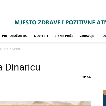
PREPORUČUJEMO
NOVITETI
BIZNIS PRIČE
ZDRAVLJE
PO
ju Via Dinaricu
a Dinaricu
629