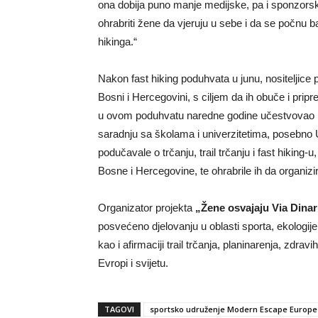
ona dobija puno manje medijske, pa i sponzo
ohrabriti žene da vjeruju u sebe i da se počnu 
hikinga.“
Nakon fast hiking poduhvata u junu, nositeljice 
Bosni i Hercegovini, s ciljem da ih obuče i prip
u ovom poduhvatu naredne godine učestvovao pun
saradnju sa školama i univerzitetima, posebno 
podučavale o trčanju, trail trčanju i fast hiking-u
Bosne i Hercegovine, te ohrabrile ih da organizir
Organizator projekta
„Žene osvajaju Via Dina
posvećeno djelovanju u oblasti sporta, ekologije
kao i afirmaciji trail trčanja, planinarenja, zdrav
Evropi i svijetu.
TAGOVI
sportsko udruženje Modern Escape Europe