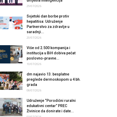
umjetna inteligencija
29/07/2026
Svjetski dan borbe protiv
hepatitisa: Udruženje
Partnerstvo za zdravlje u
saradnji...
20/07/2026
Više od 2.500 kompanija i
institucija u BiH dobiva pečat
poslovno-pravne...
10/07/2026
dm najavio 13. besplatne
preglede dermoskopom u 4 bh.
grada
08/07/2026
Udruženje “Porodični ruralni
edukativni centar” PREC
Živinice da donirate i date...
03/07/2026