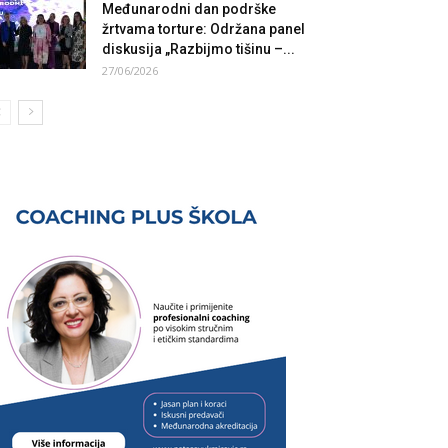
Međunarodni dan podrške
žrtvama torture: Održana panel
diskusija „Razbijmo tišinu –...
27/06/2026