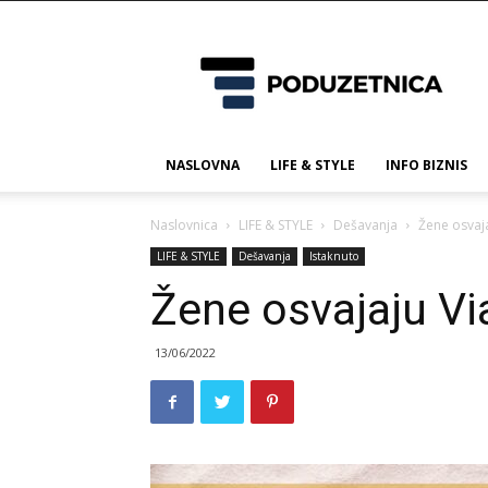
Poduzetnica.ba
NASLOVNA
LIFE & STYLE
INFO BIZNIS
Naslovnica
LIFE & STYLE
Dešavanja
Žene osvaja
LIFE & STYLE
Dešavanja
Istaknuto
Žene osvajaju Vi
13/06/2022