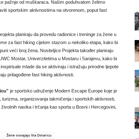
rske pažnje od muškaraca. Našim poduhvatom želimo
baviti sportskim aktivnostima na otvorenom, poput fast
projekta planiraju da provedu radionice i treninge za žene u
reme za fast hiking cijelom stazom u nekoliko etapa, kako bi
i veći broj žena. Nositeljice Projekta također planiraju
UWC Mostar, Univerzitetima u Mostaru i Sarajevu, kako bi
, inspirisale mlade da se aktiviraju i istražuju prirodne ljepote
aju prilagođene fast hiking aktivnosti.
ricu”
je sportsko udruženje Modern Escape Europe koje je
, turizma, organizovanja takmičenja i sportskih aktivnosti,
ih životnih navika i trčanja kao sporta u Bosni i Hercegovini,
Žene osvajaju Via Dinaricu