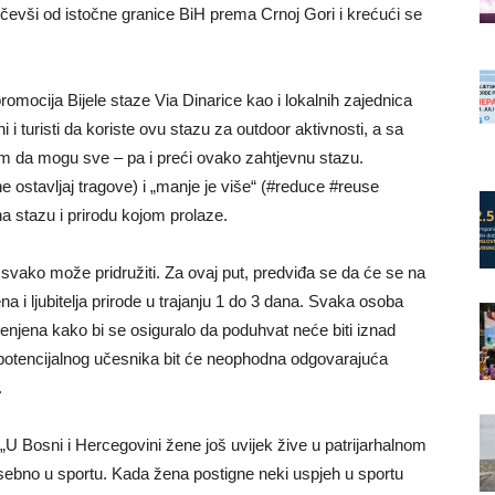
počevši od istočne granice BiH prema Crnoj Gori i krećući se
omocija Bijele staze Via Dinarice kao i lokalnih zajednica
i i turisti da koriste ovu stazu za outdoor aktivnosti, a sa
ti im da mogu sve – pa i preći ovako zahtjevnu stazu.
e ostavljaj tragove) i „manje je više“ (#reduce #reuse
na stazu i prirodu kojom prolaze.
vako može pridružiti. Za ovaj put, predviđa se da će se na
ena i ljubitelja prirode u trajanju 1 do 3 dana. Svaka osoba
ijenjena kako bi se osiguralo da poduhvat neće biti iznad
 potencijalnog učesnika bit će neophodna odgovarajuća
.
 „U Bosni i Hercegovini žene još uvijek žive u patrijarhalnom
sebno u sportu. Kada žena postigne neki uspjeh u sportu