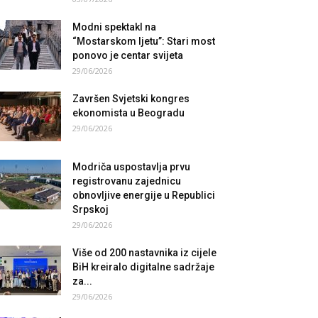
Modni spektakl na
“Mostarskom ljetu”: Stari most
ponovo je centar svijeta
29/06/2026
Završen Svjetski kongres
ekonomista u Beogradu
29/06/2026
Modriča uspostavlja prvu
registrovanu zajednicu
obnovljive energije u Republici
Srpskoj
29/06/2026
Više od 200 nastavnika iz cijele
BiH kreiralo digitalne sadržaje
za...
29/06/2026