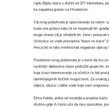
cijelu Bijelu stazu u dužini od 327 kilometara, 
ka zapadnoj granici sa Hrvatskom.
Cilj ovog poduhvata je upoznavanje sa rutom i pr
kuda ona prolazi kako bi se inspirisali bh. građan
druge strane cilj je ohrabriti bh. žene i pokaza
Učesnice se vode principima “leave no trace” (n
#recycle) te tako minimizirati negativan utjecaj 
Posebnost ovog poduhvata je u tome da mu se s
različitim dijelovima staze pridružiti grupe bh. ž
koja izrazi interesovanje za učešće će biti proc
njenih/njegovih fizičkih mogućnosti. Za svakog
odjeća, obuća i zalihe vode koje sam osigurava
Elma Kablar, jedna od nositeljica projekta kaže:
društvu gdje ih često uče da nisu sposobne, po