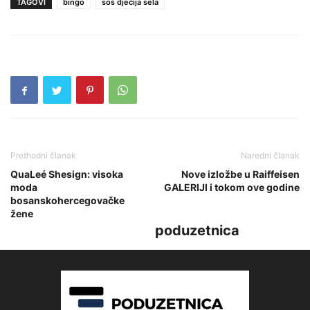
TAGOVI
bingo
sos dječija sela
Prethodni članak
Naredni članak
QuaLeé Shesign: visoka
Nove izložbe u Raiffeisen
moda
GALERIJI i tokom ove godine
bosanskohercegovačke
žene
poduzetnica