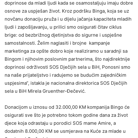
doprinose da mladi ljudi kada se osamostaljuju imaju dobre
osnove za uspješan život. Kroz podršku Binga, koja se uz
novčanu donaciju pruža i u dijelu jačanja kapaciteta mladih
ljudi i zapošljavanju, u prilici smo osigurati čitav ciklus
brige: od bezbrižnog djetinjstva do sigurne i uspješne
samostalnosti. Želim naglasiti i brojne kampanje
marketinga za opšte dobro koje realiziramo u saradnji sa
Bingom i njihovim poslovnim partnerima, što najdirektnije
doprinosi održivosti SOS Dječijih sela u BiH, Ponosni smo
na naše prijateljstvo i radujemo se budućim zajedničkim
uspjesima“, istakla je nacionalna direktorica SOS Dječijih
sela u BiH Mirela Gruenther-Đečević.
Donacijom u iznosu od 32.000,00 KM kompanija Bingo će
osigurati sve što je potrebno tokom godine dana za život
djece koja odrastaju u porodici SOS mame Amire, a
dodatnih 8.000,00 KM se usmjerava na Kuće za mlade u