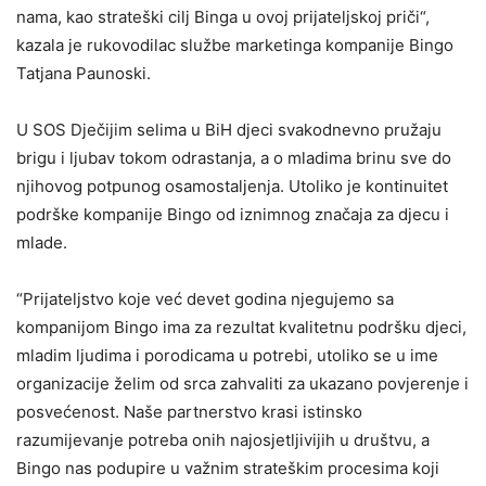
nama, kao strateški cilj Binga u ovoj prijateljskoj priči“,
kazala je rukovodilac službe marketinga kompanije Bingo
Tatjana Paunoski.
U SOS Dječijim selima u BiH djeci svakodnevno pružaju
brigu i ljubav tokom odrastanja, a o mladima brinu sve do
njihovog potpunog osamostaljenja. Utoliko je kontinuitet
podrške kompanije Bingo od iznimnog značaja za djecu i
mlade.
“Prijateljstvo koje već devet godina njegujemo sa
kompanijom Bingo ima za rezultat kvalitetnu podršku djeci,
mladim ljudima i porodicama u potrebi, utoliko se u ime
organizacije želim od srca zahvaliti za ukazano povjerenje i
posvećenost. Naše partnerstvo krasi istinsko
razumijevanje potreba onih najosjetljivijih u društvu, a
Bingo nas podupire u važnim strateškim procesima koji