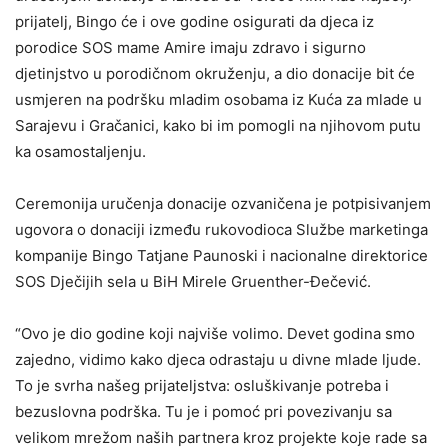
prijatelj, Bingo će i ove godine osigurati da djeca iz
porodice SOS mame Amire imaju zdravo i sigurno
djetinjstvo u porodičnom okruženju, a dio donacije bit će
usmjeren na podršku mladim osobama iz Kuća za mlade u
Sarajevu i Gračanici, kako bi im pomogli na njihovom putu
ka osamostaljenju.
Ceremonija uručenja donacije ozvaničena je potpisivanjem
ugovora o donaciji između rukovodioca Službe marketinga
kompanije Bingo Tatjane Paunoski i nacionalne direktorice
SOS Dječijih sela u BiH Mirele Gruenther-Đečević.
“Ovo je dio godine koji najviše volimo. Devet godina smo
zajedno, vidimo kako djeca odrastaju u divne mlade ljude.
To je svrha našeg prijateljstva: osluškivanje potreba i
bezuslovna podrška. Tu je i pomoć pri povezivanju sa
velikom mrežom naših partnera kroz projekte koje rade sa