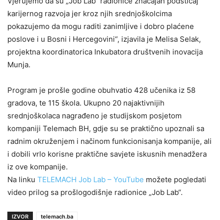
Vjerujemo da su „Job Lab“ radionice značajan podsticaj
karijernog razvoja jer kroz njih srednjoškolcima
pokazujemo da mogu raditi zanimljive i dobro plaćene
poslove i u Bosni i Hercegovini“, izjavila je Melisa Selak,
projektna koordinatorica Inkubatora društvenih inovacija
Munja.
Program je prošle godine obuhvatio 428 učenika iz 58
gradova, te 115 škola. Ukupno 20 najaktivnijih
srednjoškolaca nagrađeno je studijskom posjetom
kompaniji Telemach BH, gdje su se praktično upoznali sa
radnim okruženjem i načinom funkcionisanja kompanije, ali
i dobili vrlo korisne praktične savjete iskusnih menadžera
iz ove kompanije.
Na linku
TELEMACH Job Lab – YouTube
možete pogledati
video prilog sa prošlogodišnje radionice „Job Lab“.
IZVOR
telemach.ba