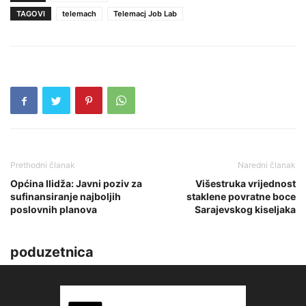
TAGOVI
telemach
Telemacj Job Lab
Prethodni članak
Naredni članak
Općina Ilidža: Javni poziv za
Višestruka vrijednost
sufinansiranje najboljih
staklene povratne boce
poslovnih planova
Sarajevskog kiseljaka
poduzetnica