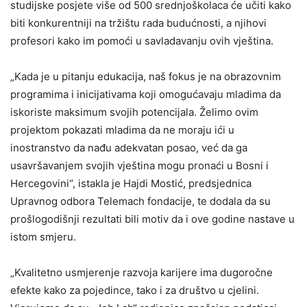
studijske posjete više od 500 srednjoškolaca će učiti kako
biti konkurentniji na tržištu rada budućnosti, a njihovi
profesori kako im pomoći u savladavanju ovih vještina.
„Kada je u pitanju edukacija, naš fokus je na obrazovnim
programima i inicijativama koji omogućavaju mladima da
iskoriste maksimum svojih potencijala. Želimo ovim
projektom pokazati mladima da ne moraju ići u
inostranstvo da nađu adekvatan posao, već da ga
usavršavanjem svojih vještina mogu pronaći u Bosni i
Hercegovini“, istakla je Hajdi Mostić, predsjednica
Upravnog odbora Telemach fondacije, te dodala da su
prošlogodišnji rezultati bili motiv da i ove godine nastave u
istom smjeru.
„Kvalitetno usmjerenje razvoja karijere ima dugoročne
efekte kako za pojedince, tako i za društvo u cjelini.