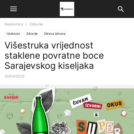
Naslovnica
Zdravlje
Istaknuto
Zdravlje
Zdrava ishrana
Višestruka vrijednost
staklene povratne boce
Sarajevskog kiseljaka
25/04/2022