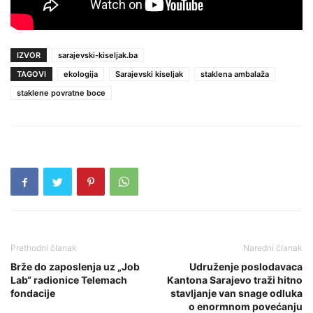
IZVOR
sarajevski-kiseljak.ba
TAGOVI
ekologija
Sarajevski kiseljak
staklena ambalaža
staklene povratne boce
Prethodni članak
Naredni članak
Brže do zaposlenja uz „Job
Udruženje poslodavaca
Lab“ radionice Telemach
Kantona Sarajevo traži hitno
fondacije
stavljanje van snage odluka
o enormnom povećanju