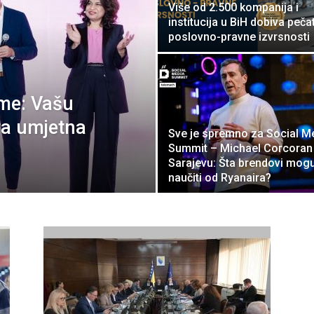
Više od 2.500 kompanija i
institucija u BiH dobiva peča
poslovno-pravne izvrsnosti
eme: Vašu
ra umjetna
Sve je spremno za Social M
Summit – Michael Corcoran
Sarajevu: Šta brendovi mog
naučiti od Ryanaira?