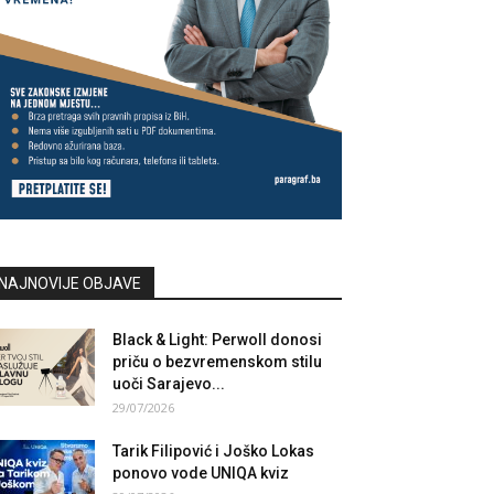
NAJNOVIJE OBJAVE
Black & Light: Perwoll donosi
priču o bezvremenskom stilu
uoči Sarajevo...
29/07/2026
Tarik Filipović i Joško Lokas
ponovo vode UNIQA kviz