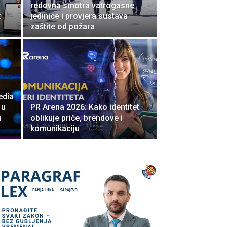
redovna smotra vatrogasne
t
jedinice i provjera sustava
zaštite od požara
edia
 u
PR Arena 2026: Kako identitet
u
oblikuje priče, brendove i
komunikaciju