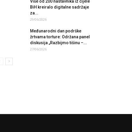
Više od 200 nastavnika iz cijele
BiH kreiralo digitalne sadržaje
za...
29/06/2026
Međunarodni dan podrške
žrtvama torture: Održana panel
diskusija „Razbijmo tišinu –...
27/06/2026