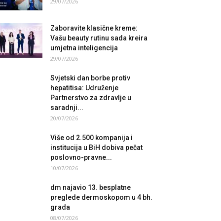
29/07/2026
Zaboravite klasične kreme:
Vašu beauty rutinu sada kreira
umjetna inteligencija
29/07/2026
Svjetski dan borbe protiv
hepatitisa: Udruženje
Partnerstvo za zdravlje u
saradnji...
20/07/2026
Više od 2.500 kompanija i
institucija u BiH dobiva pečat
poslovno-pravne...
10/07/2026
dm najavio 13. besplatne
preglede dermoskopom u 4 bh.
grada
08/07/2026