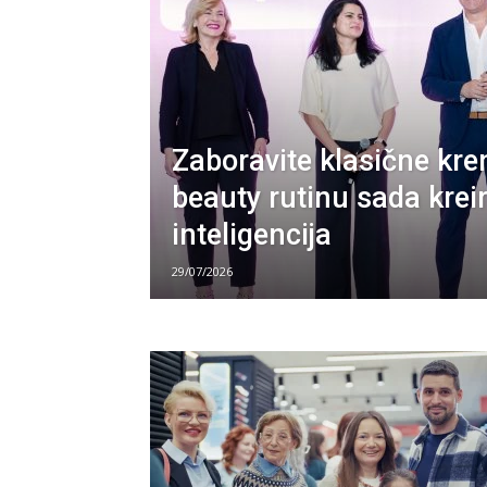
Zaboravite klasične kr
beauty rutinu sada krei
inteligencija
29/07/2026