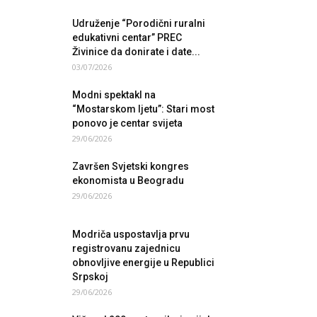
Udruženje “Porodični ruralni
edukativni centar” PREC
Živinice da donirate i date...
03/07/2026
Modni spektakl na
“Mostarskom ljetu”: Stari most
ponovo je centar svijeta
29/06/2026
Završen Svjetski kongres
ekonomista u Beogradu
29/06/2026
Modriča uspostavlja prvu
registrovanu zajednicu
obnovljive energije u Republici
Srpskoj
29/06/2026