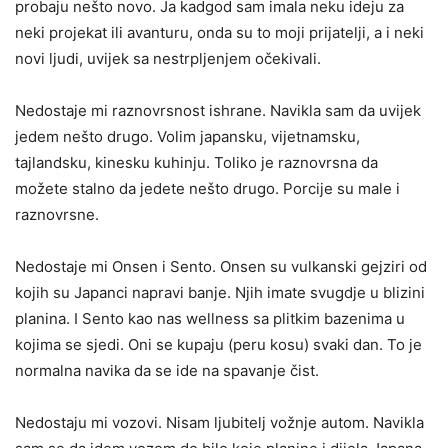
probaju nešto novo. Ja kadgod sam imala neku ideju za
neki projekat ili avanturu, onda su to moji prijatelji, a i neki
novi ljudi, uvijek sa nestrpljenjem očekivali.
Nedostaje mi raznovrsnost ishrane. Navikla sam da uvijek
jedem nešto drugo. Volim japansku, vijetnamsku,
tajlandsku, kinesku kuhinju. Toliko je raznovrsna da
možete stalno da jedete nešto drugo. Porcije su male i
raznovrsne.
Nedostaje mi Onsen i Sento. Onsen su vulkanski gejziri od
kojih su Japanci napravi banje. Njih imate svugdje u blizini
planina. I Sento kao nas wellness sa plitkim bazenima u
kojima se sjedi. Oni se kupaju (peru kosu) svaki dan. To je
normalna navika da se ide na spavanje čist.
Nedostaju mi vozovi. Nisam ljubitelj vožnje autom. Navikla