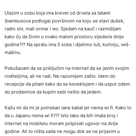
Ulazim u sobu koja ima krevet od drveta sa tatami
(bambusova podloga) površinom na koju se stavi dušek,
radni sto, mali ormar i wc. Sjedam na kauč i razmišljam
kako ću da živim u ovako malom prostoru sljedeće dvije
godine?!? Na spratu ima 5 soba i dijelimo tuš, kuhinju, veš-
mašinu.
Pokušavam da se priključim na internet da se javim svojim
roditeljima, ali ne radi. Ne razumijem zašto. Idem do
recepcije da pitam kako da se konektujem i da usput odem
do prodavnice da kupim sebi nešto da jedem.
Kažu mi da mi je potreban lane kabal jer nema wi fi. Kako to
da u Japanu nema wi fi?!? Isto tako da bih imala broj i
internet na mobitelu moram potpisati ugovor na dvije
godine. Ali to ništa sada ne mogu dok se ne prijavim u