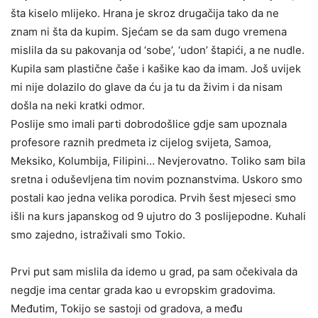
šta kiselo mlijeko. Hrana je skroz drugačija tako da ne
znam ni šta da kupim. Sjećam se da sam dugo vremena
mislila da su pakovanja od ‘sobe’, ‘udon’ štapići, a ne nudle.
Kupila sam plastične čaše i kašike kao da imam. Još uvijek
mi nije dolazilo do glave da ću ja tu da živim i da nisam
došla na neki kratki odmor.
Poslije smo imali parti dobrodošlice gdje sam upoznala
profesore raznih predmeta iz cijelog svijeta, Samoa,
Meksiko, Kolumbija, Filipini… Nevjerovatno. Toliko sam bila
sretna i oduševljena tim novim poznanstvima. Uskoro smo
postali kao jedna velika porodica. Prvih šest mjeseci smo
išli na kurs japanskog od 9 ujutro do 3 poslijepodne. Kuhali
smo zajedno, istraživali smo Tokio.
Prvi put sam mislila da idemo u grad, pa sam očekivala da
negdje ima centar grada kao u evropskim gradovima.
Međutim, Tokijo se sastoji od gradova, a među