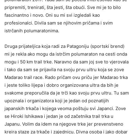
pripremiti, trenirati, šta jesti, šta obući. Sve mi je to bilo
fascinantno i novo. Oni su mi svi izgledali kao
profesionalci. Divila sam se njihovim pričama i svim
istrčanih polumaratonima.
Druga prijateljica koja radi za Patagoniju (sportski brend)
mi je rekla ako mogu da istrčim polumaraton na cesti onda
mogu i 50 km trail trke. Naravno da sam joj sve to vjerovala
i tako da sam se prijavila na svoju prvu ultru koja se zove
Madarao trail race. Rado pričam ovu priču jer Madarao trka
i jeste toliko lijepa i dobro organizovana ultra da bih je
svakome preporučila da je trči kao svoju prvu ultru. Tu sam
upoznala i organizatora koji je jedan od poznatijih
japanskih trkača i kojega veoma poštuju svi Japanci. Zove
se Hiroki Ishikawa i jedan je od začetnika trail trka u
Japanu. Volim da idem na njegove trke jer prevenstveno
kreira staze za trkače i zajednicu. Divna osoba i jako dobar