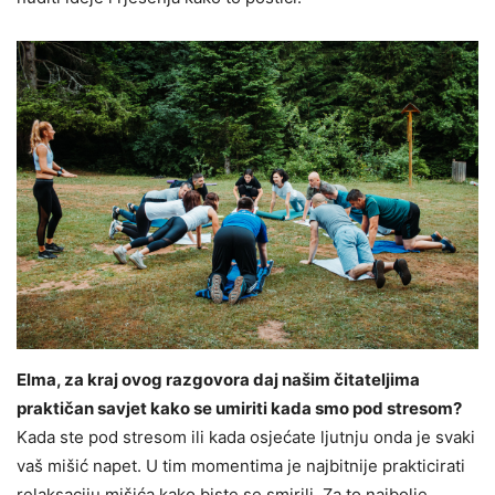
Elma, za kraj ovog razgovora daj našim čitateljima
praktičan savjet kako se umiriti kada smo pod stresom?
Kada ste pod stresom ili kada osjećate ljutnju onda je svaki
vaš mišić napet. U tim momentima je najbitnije prakticirati
relaksaciju mišića kako biste se smirili. Za to najbolje