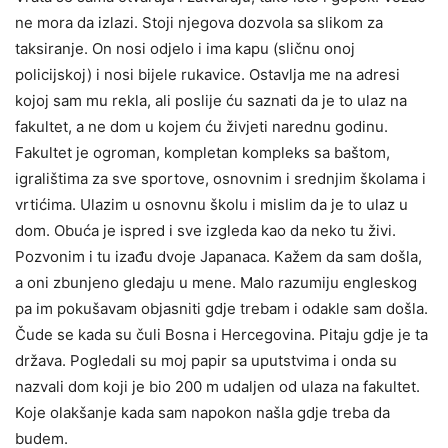
ne mora da izlazi. Stoji njegova dozvola sa slikom za
taksiranje. On nosi odjelo i ima kapu (sličnu onoj
policijskoj) i nosi bijele rukavice. Ostavlja me na adresi
kojoj sam mu rekla, ali poslije ću saznati da je to ulaz na
fakultet, a ne dom u kojem ću živjeti narednu godinu.
Fakultet je ogroman, kompletan kompleks sa baštom,
igralištima za sve sportove, osnovnim i srednjim školama i
vrtićima. Ulazim u osnovnu školu i mislim da je to ulaz u
dom. Obuća je ispred i sve izgleda kao da neko tu živi.
Pozvonim i tu izađu dvoje Japanaca. Kažem da sam došla,
a oni zbunjeno gledaju u mene. Malo razumiju engleskog
pa im pokušavam objasniti gdje trebam i odakle sam došla.
Čude se kada su čuli Bosna i Hercegovina. Pitaju gdje je ta
država. Pogledali su moj papir sa uputstvima i onda su
nazvali dom koji je bio 200 m udaljen od ulaza na fakultet.
Koje olakšanje kada sam napokon našla gdje treba da
budem.