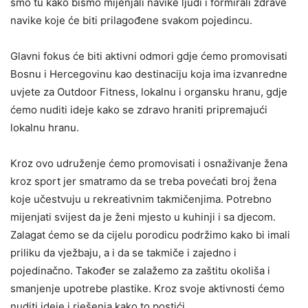
smo tu kako bismo mijenjali navike ljudi i formirali zdrave
navike koje će biti prilagođene svakom pojedincu.
Glavni fokus će biti aktivni odmori gdje ćemo promovisati
Bosnu i Hercegovinu kao destinaciju koja ima izvanredne
uvjete za Outdoor Fitness, lokalnu i organsku hranu, gdje
ćemo nuditi ideje kako se zdravo hraniti pripremajući
lokalnu hranu.
Kroz ovo udruženje ćemo promovisati i osnaživanje žena
kroz sport jer smatramo da se treba povećati broj žena
koje učestvuju u rekreativnim takmičenjima. Potrebno
mijenjati svijest da je ženi mjesto u kuhinji i sa djecom.
Zalagat ćemo se da cijelu porodicu podržimo kako bi imali
priliku da vježbaju, a i da se takmiče i zajedno i
pojedinačno. Također se zalažemo za zaštitu okoliša i
smanjenje upotrebe plastike. Kroz svoje aktivnosti ćemo
nuditi ideje i rješenja kako to postići.