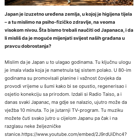
Japan je izuzetno uređena zemlja, u kojoj je higijena tijela
– a tu mislimo na psiho-fizičko zdravlje, na veoma
visokom nivou. Šta bismo trebali naučiti od Japanaca, i da
li misliš da je moguće mijenjati svijest naših građana u
pravcu dobrostanja?
Mislim da je Japan u to ulagao godinama. Tu ključnu ulogu
je imala vlada koja je nametnula taj sistem polako. U 80-im
godinama su promovisali planine i važnost čovjeka da
provodi vrijeme u šumi kako bi se opustio, regenerisao i
osjetio konekciju sa prirodom. Izdali si Radio Taiso, a i
danas svaki Japanac, ma gdje se nalazio, ujutro može da
vježba 10 minuta. To je jutarnji TV-program. Tu muziku
možete čuti svako jutro u cijelom Japanu pa čak i na
razglasu neke željezničke
stanice.https://www.youtube.com/embed/2J9rdUiDhc4?