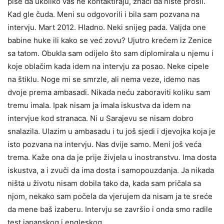
piše da ukoliko vas ne kontaktiraju, znači da niste prošli.
Kad gle čuda. Meni su odgovorili i bila sam pozvana na
intervju. Mart 2012. Hladno. Neki snijeg pada. Valjda one
babine huke ili kako se već zovu? Ujutro krećem iz Zenice
sa tatom. Obukla sam odijelo što sam diplomirala u njemu i
koje oblačim kada idem na intervju za posao. Neke cipele
na štiklu. Noge mi se smrzle, ali nema veze, idemo nas
dvoje prema ambasadi. Nikada neću zaboraviti koliku sam
tremu imala. Ipak nisam ja imala iskustva da idem na
intervjue kod stranaca. Ni u Sarajevu se nisam dobro
snalazila. Ulazim u ambasadu i tu još sjedi i djevojka koja je
isto pozvana na intervju. Nas dvije samo. Meni još veća
trema. Kaže ona da je prije živjela u inostranstvu. Ima dosta
iskustva, a i zvuči da ima dosta i samopouzdanja. Ja nikada
ništa u životu nisam dobila tako da, kada sam pričala sa
njom, nekako sam počela da vjerujem da nisam ja te sreće
da mene baš izaberu. Intervju se završio i onda smo radile
test japanskog i engleskog.