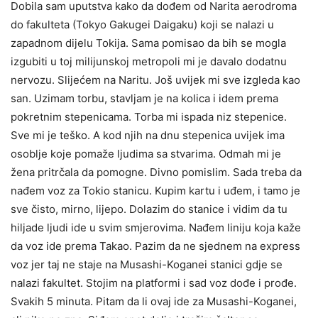
Dobila sam uputstva kako da dođem od Narita aerodroma
do fakulteta (Tokyo Gakugei Daigaku) koji se nalazi u
zapadnom dijelu Tokija. Sama pomisao da bih se mogla
izgubiti u toj milijunskoj metropoli mi je davalo dodatnu
nervozu. Slijećem na Naritu. Još uvijek mi sve izgleda kao
san. Uzimam torbu, stavljam je na kolica i idem prema
pokretnim stepenicama. Torba mi ispada niz stepenice.
Sve mi je teško. A kod njih na dnu stepenica uvijek ima
osoblje koje pomaže ljudima sa stvarima. Odmah mi je
žena pritrčala da pomogne. Divno pomislim. Sada treba da
nađem voz za Tokio stanicu. Kupim kartu i uđem, i tamo je
sve čisto, mirno, lijepo. Dolazim do stanice i vidim da tu
hiljade ljudi ide u svim smjerovima. Nađem liniju koja kaže
da voz ide prema Takao. Pazim da ne sjednem na express
voz jer taj ne staje na Musashi-Koganei stanici gdje se
nalazi fakultet. Stojim na platformi i sad voz dođe i prođe.
Svakih 5 minuta. Pitam da li ovaj ide za Musashi-Koganei,