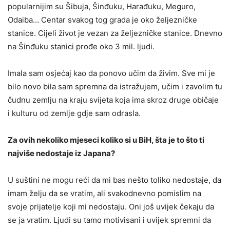
popularnijim su Šibuja, Šinđuku, Harađuku, Meguro,
Odaiba… Centar svakog tog grada je oko željezničke
stanice. Cijeli život je vezan za željezničke stanice. Dnevno
na Šinđuku stanici prođe oko 3 mil. ljudi.
Imala sam osjećaj kao da ponovo učim da živim. Sve mi je
bilo novo bila sam spremna da istražujem, učim i zavolim tu
čudnu zemlju na kraju svijeta koja ima skroz druge običaje
i kulturu od zemlje gdje sam odrasla.
Za ovih nekoliko mjeseci koliko si u BiH, šta je to što ti
najviše nedostaje iz Japana?
U suštini ne mogu reći da mi bas nešto toliko nedostaje, da
imam želju da se vratim, ali svakodnevno pomislim na
svoje prijatelje koji mi nedostaju. Oni još uvijek čekaju da
se ja vratim. Ljudi su tamo motivisani i uvijek spremni da