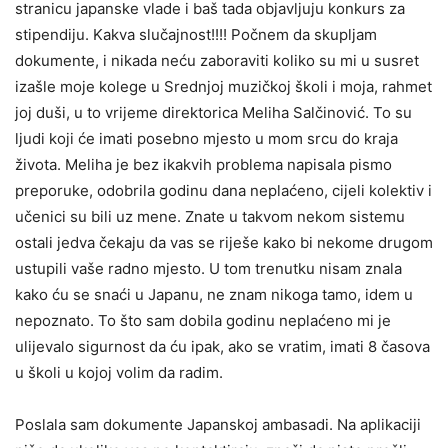
stranicu japanske vlade i baš tada objavljuju konkurs za
stipendiju. Kakva slučajnost!!!! Počnem da skupljam
dokumente, i nikada neću zaboraviti koliko su mi u susret
izašle moje kolege u Srednjoj muzičkoj školi i moja, rahmet
joj duši, u to vrijeme direktorica Meliha Salčinović. To su
ljudi koji će imati posebno mjesto u mom srcu do kraja
života. Meliha je bez ikakvih problema napisala pismo
preporuke, odobrila godinu dana neplaćeno, cijeli kolektiv i
učenici su bili uz mene. Znate u takvom nekom sistemu
ostali jedva čekaju da vas se riješe kako bi nekome drugom
ustupili vaše radno mjesto. U tom trenutku nisam znala
kako ću se snaći u Japanu, ne znam nikoga tamo, idem u
nepoznato. To što sam dobila godinu neplaćeno mi je
ulijevalo sigurnost da ću ipak, ako se vratim, imati 8 časova
u školi u kojoj volim da radim.
Poslala sam dokumente Japanskoj ambasadi. Na aplikaciji