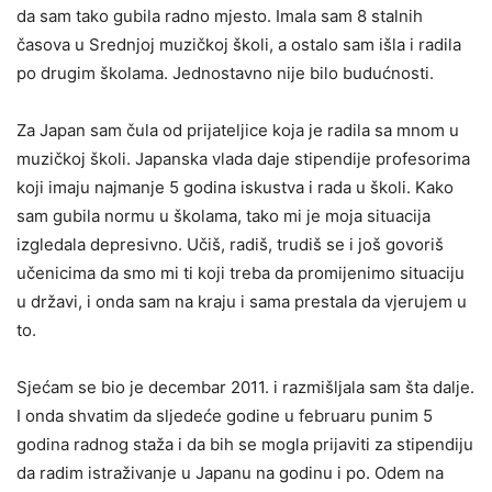
da sam tako gubila radno mjesto. Imala sam 8 stalnih
časova u Srednjoj muzičkoj školi, a ostalo sam išla i radila
po drugim školama. Jednostavno nije bilo budućnosti.
Za Japan sam čula od prijateljice koja je radila sa mnom u
muzičkoj školi. Japanska vlada daje stipendije profesorima
koji imaju najmanje 5 godina iskustva i rada u školi. Kako
sam gubila normu u školama, tako mi je moja situacija
izgledala depresivno. Učiš, radiš, trudiš se i još govoriš
učenicima da smo mi ti koji treba da promijenimo situaciju
u državi, i onda sam na kraju i sama prestala da vjerujem u
to.
Sjećam se bio je decembar 2011. i razmišljala sam šta dalje.
I onda shvatim da sljedeće godine u februaru punim 5
godina radnog staža i da bih se mogla prijaviti za stipendiju
da radim istraživanje u Japanu na godinu i po. Odem na