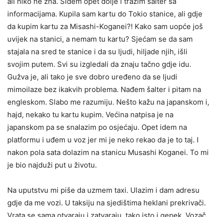
ali niko ne zna. Siđem opet dolje i tražim šalter sa
informacijama. Kupila sam kartu do Tokio stanice, ali gdje
da kupim kartu za Misashi-Koganei?! Kako sam uopće još
uvijek na stanici, a nemam tu kartu? Sjećam se da sam
stajala na sred te stanice i da su ljudi, hiljade njih, išli
svojim putem. Svi su izgledali da znaju tačno gdje idu.
Gužva je, ali tako je sve dobro uređeno da se ljudi
mimoilaze bez ikakvih problema. Nađem šalter i pitam na
engleskom. Slabo me razumiju. Nešto kažu na japanskom i,
hajd, nekako tu kartu kupim. Većina natpisa je na
japanskom pa se snalazim po osjećaju. Opet idem na
platformu i uđem u voz jer mi je neko rekao da je to taj. I
nakon pola sata dolazim na stanicu Musashi Koganei. To mi
je bio najduži put u životu.
Na uputstvu mi piše da uzmem taxi. Ulazim i dam adresu
gdje da me vozi. U taksiju na sjedištima heklani prekrivači.
Vrata se sama otvaraju i zatvaraju, tako isto i gepek. Vozač