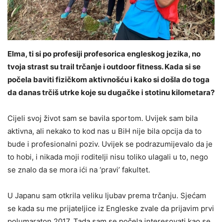
Elma, ti si po profesiji profesorica engleskog jezika, no
tvoja strast su trail trčanje i outdoor fitness. Kada si se
počela baviti fizičkom aktivnošću i kako si došla do toga
da danas trčiš utrke koje su dugačke i stotinu kilometara?
Cijeli svoj život sam se bavila sportom. Uvijek sam bila
aktivna, ali nekako to kod nas u BiH nije bila opcija da to
bude i profesionalni poziv. Uvijek se podrazumijevalo da je
to hobi, i nikada moji roditelji nisu toliko ulagali u to, nego
se znalo da se mora ići na ‘pravi’ fakultet.
U Japanu sam otkrila veliku ljubav prema trčanju. Sjećam
se kada su me prijateljice iz Engleske zvale da prijavim prvi
polumaraton 2017. Tada sam se počela interesovati kao se