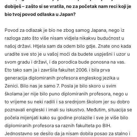
dobiješ – zašto si se vratila, no za početak nam reci koji je
bio tvoj povod odlaska u Japan?
Povod za odlazak je bio ne zbog samog Japana, nego iz
razloga zato što više nisam vidjela nikakvu budućnost u
našoj državi. Htjela sam da odem bilo gdje. Znate ono kada
uradite sve sto je u vašoj moći da budete uspješni i uzor u
svom gradu i državi, i da porodica bude ponosna na vas.
Eto tako sam ja i završila fakultet 2006. i bila prva
generacija diplomiranih profesora engleskog jezika u
Zenici. Bilo nas je samo 7. Posla je bilo skoro u svim
školama jer nije bilo puno diplomiranih profesora, nego u
to vrijeme su neki radili i sa srednjom školom jer su dobro
poznavali engleski i imali su iskustvo. Međutim, situacija se
počela mijenjati kako su godine prolazile i sve je više bilo
diplomiranih profesora sa raznih fakulteta po BIH.
Jednostavno se desilo da ja nisam dobila posao za stalno i