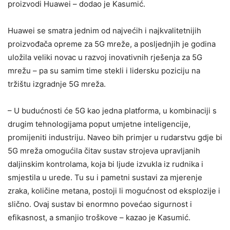
proizvodi Huawei – dodao je Kasumić.
Huawei se smatra jednim od najvećih i najkvalitetnijih
proizvođača opreme za 5G mreže, a posljednjih je godina
uložila veliki novac u razvoj inovativnih rješenja za 5G
mrežu – pa su samim time stekli i lidersku poziciju na
tržištu izgradnje 5G mreža.
– U budućnosti će 5G kao jedna platforma, u kombinaciji s
drugim tehnologijama poput umjetne inteligencije,
promijeniti industriju. Naveo bih primjer u rudarstvu gdje bi
5G mreža omogućila čitav sustav strojeva upravljanih
daljinskim kontrolama, koja bi ljude izvukla iz rudnika i
smjestila u urede. Tu su i pametni sustavi za mjerenje
zraka, količine metana, postoji li mogućnost od eksplozije i
slično. Ovaj sustav bi enormno povećao sigurnost i
efikasnost, a smanjio troškove – kazao je Kasumić.