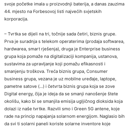
svoje početke imala u proizvodnji baterija, a danas zauzima
44. mjesto na Forbesovoj listi najvećih svjetskih
korporacija.
– Tvrtka se dijeli na tri, točnije sada četiri, biznis grupe.
Prva je suradnja s telekom operaterima (prodaja softwarea,
hardwarea, smart rješenja), druga je Enterprise business
grupa koja pomaže na digitalizaciji kompanija, ustanova,
sustavima za upravljanje koji pomažu efikasnosti i
smanjenju troškova. Treća biznis grupa, Consumer
business grupa, vezana je uz mobilne uređaje, laptope,
pametne satove (…) i četvrta biznis grupa koja se zove
Digital energy, čija je ideja da se smanji nanošenje štete
okolišu, kako bi se smanjila emisija ugljičnog dioksida koja
dolazi iz naše tvrtke. Razvili smo i Green 5G antene, koje
rade na princip napajanja solarnom energijom. Naglasio bih
da svi ti solarni paneli koriste solarne inventore koje