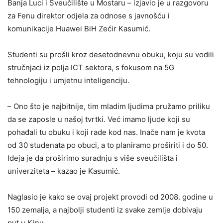
Banja Luci i Sveučilište u Mostaru – izjavio je u razgovoru
za Fenu direktor odjela za odnose s javnošću i
komunikacije Huawei BiH Zećir Kasumić.
Studenti su prošli kroz desetodnevnu obuku, koju su vodili
stručnjaci iz polja ICT sektora, s fokusom na 5G
tehnologiju i umjetnu inteligenciju.
– Ono što je najbitnije, tim mladim ljudima pružamo priliku
da se zaposle u našoj tvrtki. Već imamo ljude koji su
pohađali tu obuku i koji rade kod nas. Inače nam je kvota
od 30 studenata po obuci, a to planiramo proširiti i do 50.
Ideja je da proširimo suradnju s više sveučilišta i
univerziteta – kazao je Kasumić.
Naglasio je kako se ovaj projekt provodi od 2008. godine u
150 zemalja, a najbolji studenti iz svake zemlje dobivaju
put u Kinu.