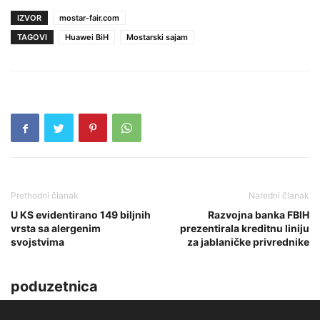
IZVOR
mostar-fair.com
TAGOVI
Huawei BiH
Mostarski sajam
Prethodni članak
Naredni članak
U KS evidentirano 149 biljnih
Razvojna banka FBIH
vrsta sa alergenim
prezentirala kreditnu liniju
svojstvima
za jablaničke privrednike
poduzetnica