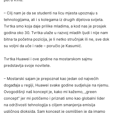
– Cilj nam je da se studenti na licu mjesta upoznaju s
tehnologijama, ali i s kolegama iz drugih dijelova svijeta.
Tvrtka smo koja daje prilike mladima, a kod nas je prosjek
godina oko 30. Tvrtka ulaže u razvoj mladih ljudi i nije nam
bitna ta početna pozicija, je li netko stručnjak ili ne, sve dok
su voljni da uče i rade – poručio je Kasumić.
Tvrtka Huawei i ove godine na mostarskom sajmu
predstavlja svoje novitete.
– Mostarski sajam je prepoznat kao jedan od najvećih
događaja u regiji, Huawei svake godine sudjeluje na njemu.
Ovogodišnji naš koncept je, kako mi kažemo, „green
concept” jer mi potičemo i priznati smo kao globalni lider
na održivosti tehnologija s ciljem smanjenja emisija
ugljčnog dioksida. Sam koncept je osmišljen je da imamo