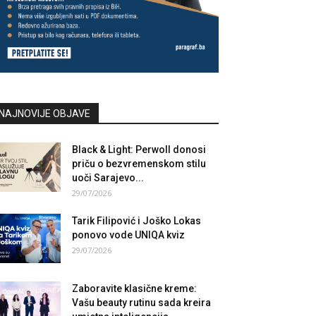
NAJNOVIJE OBJAVE
Black & Light: Perwoll donosi
priču o bezvremenskom stilu
uoči Sarajevo...
29/07/2026
Tarik Filipović i Joško Lokas
ponovo vode UNIQA kviz
29/07/2026
Zaboravite klasične kreme:
Vašu beauty rutinu sada kreira