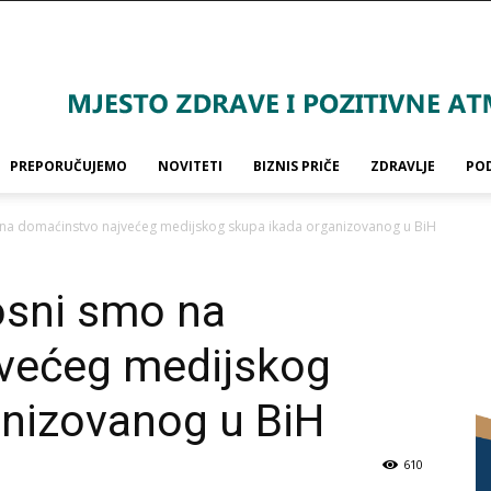
PREPORUČUJEMO
NOVITETI
BIZNIS PRIČE
ZDRAVLJE
PO
na domaćinstvo najvećeg medijskog skupa ikada organizovanog u BiH
sni smo na
većeg medijskog
anizovanog u BiH
610