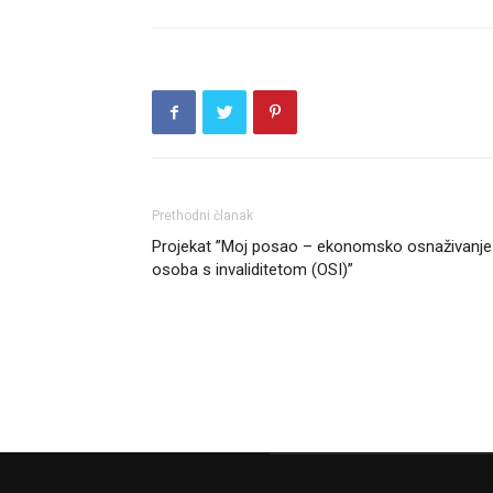
Prethodni članak
Projekat ”Moj posao – ekonomsko osnaživanje
osoba s invaliditetom (OSI)”