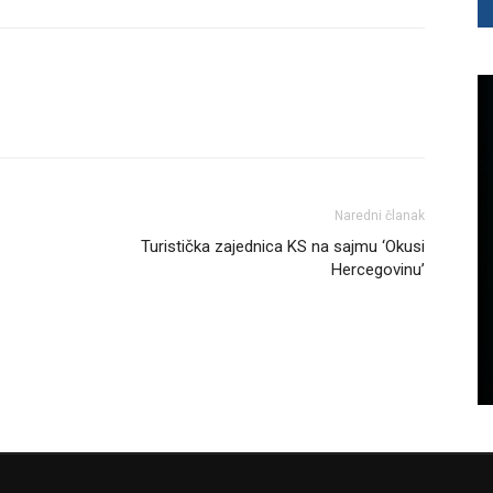
Naredni članak
Turistička zajednica KS na sajmu ‘Okusi
Hercegovinu’