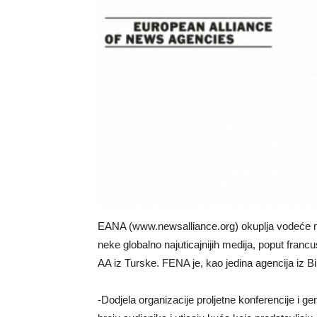
EANA (www.newsalliance.org) okuplja vodeće nov
neke globalno najuticajnijih medija, poput fran
AA iz Turske. FENA je, kao jedina agencija iz 
-Dodjela organizacije proljetne konferencije i 