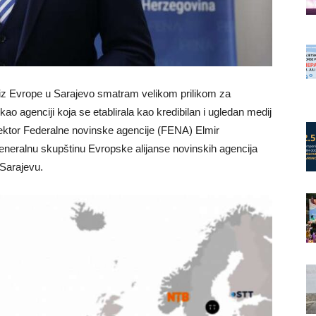
a iz Evrope u Sarajevo smatram velikom prilikom za
ao agenciji koja se etablirala kao kredibilan i ugledan medij
rektor Federalne novinske agencije (FENA) Elmir
 generalnu skupštinu Evropske alijanse novinskih agencija
 Sarajevu.