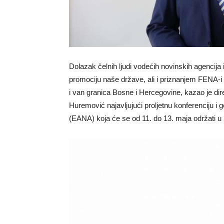
Dolazak čelnih ljudi vodećih novinskih agencij
promociju naše države, ali i priznanjem FENA-i k
i van granica Bosne i Hercegovine, kazao je di
Huremović najavljujući proljetnu konferenciju i
(EANA) koja će se od 11. do 13. maja održati u