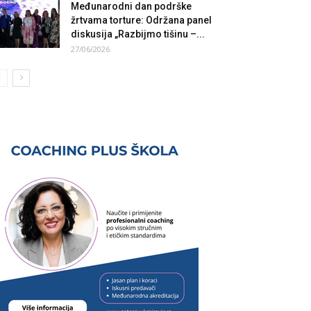
Međunarodni dan podrške
žrtvama torture: Održana panel
diskusija „Razbijmo tišinu –...
27/06/2026