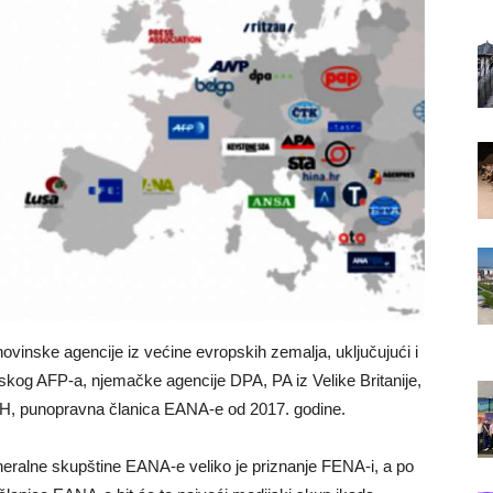
inske agencije iz većine evropskih zemalja, uključujući i
cuskog AFP-a, njemačke agencije DPA, PA iz Velike Britanije,
BiH, punopravna članica EANA-e od 2017. godine.
generalne skupštine EANA-e veliko je priznanje FENA-i, a po