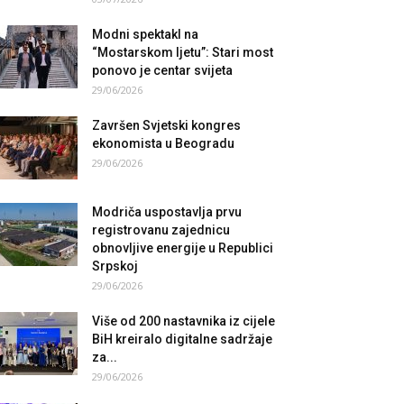
Modni spektakl na
“Mostarskom ljetu”: Stari most
ponovo je centar svijeta
29/06/2026
Završen Svjetski kongres
ekonomista u Beogradu
29/06/2026
Modriča uspostavlja prvu
registrovanu zajednicu
obnovljive energije u Republici
Srpskoj
29/06/2026
Više od 200 nastavnika iz cijele
BiH kreiralo digitalne sadržaje
za...
29/06/2026