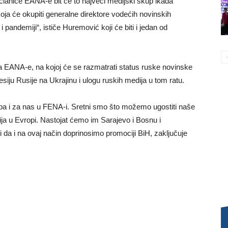
u članice EANA-e bit će to najveći medijski skup ikada
ja će okupiti generalne direktore vodećih novinskih
u i pandemiji“, ističe Huremović koji će biti i jedan od
a EANA-e, na kojoj će se razmatrati status ruske novinske
siju Rusije na Ukrajinu i ulogu ruskih medija u tom ratu.
pa i za nas u FENA-i. Sretni smo što možemo ugostiti naše
cija u Evropi. Nastojat ćemo im Sarajevo i Bosnu i
 da i na ovaj način doprinosimo promociji BiH, zaključuje