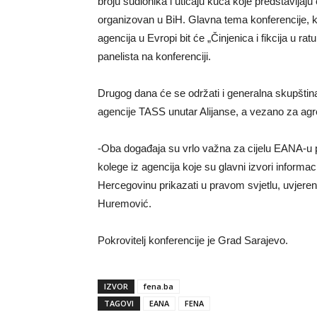
broju sudionika i uticaju kuća koje predstavljaj
organizovan u BiH. Glavna tema konferencije, ko
agencija u Evropi bit će „Činjenica i fikcija u rat
panelista na konferenciji.
Drugog dana će se održati i generalna skupštin
agencije TASS unutar Alijanse, a vezano za agre
-Oba događaja su vrlo važna za cijelu EANA-u 
kolege iz agencija koje su glavni izvori informa
Hercegovinu prikazati u pravom svjetlu, uvjereni
Huremović.
Pokrovitelj konferencije je Grad Sarajevo.
IZVOR
fena.ba
TAGOVI
EANA
FENA