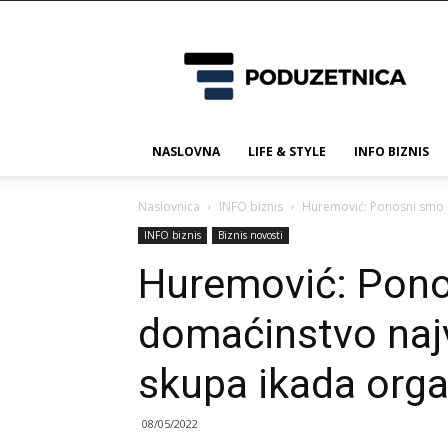
Poduzetnica.ba
NASLOVNA
LIFE & STYLE
INFO BIZNIS
Naslovnica
INFO biznis
Huremović: Ponosni smo 
INFO biznis
Biznis novosti
Huremović: Pono
domaćinstvo naj
skupa ikada org
08/05/2022