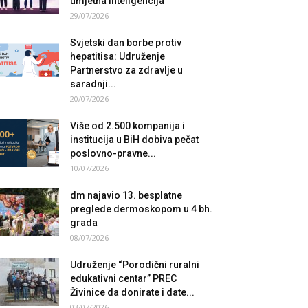
umjetna inteligencija
29/07/2026
Svjetski dan borbe protiv
hepatitisa: Udruženje
Partnerstvo za zdravlje u
saradnji...
20/07/2026
Više od 2.500 kompanija i
institucija u BiH dobiva pečat
poslovno-pravne...
10/07/2026
dm najavio 13. besplatne
preglede dermoskopom u 4 bh.
grada
08/07/2026
Udruženje “Porodični ruralni
edukativni centar” PREC
Živinice da donirate i date...
03/07/2026