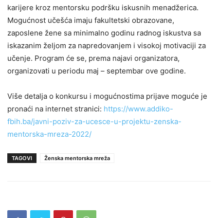
karijere kroz mentorsku podršku iskusnih menadžerica.
Mogućnost učešća imaju fakultetski obrazovane,
zaposlene žene sa minimalno godinu radnog iskustva sa
iskazanim željom za napredovanjem i visokoj motivaciji za
učenje. Program će se, prema najavi organizatora,
organizovati u periodu maj – septembar ove godine.
Više detalja o konkursu i mogućnostima prijave moguće je
pronaći na internet stranici:
https://www.addiko-
fbih.ba/javni-poziv-za-ucesce-u-projektu-zenska-
mentorska-mreza-2022/
TAGOVI
Ženska mentorska mreža