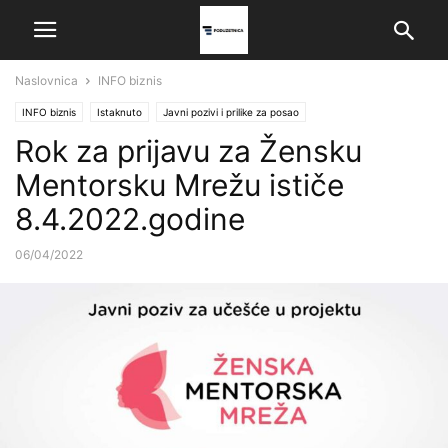
Naslovnica
INFO biznis
INFO biznis
Istaknuto
Javni pozivi i prilike za posao
Rok za prijavu za Žensku
Mentorsku Mrežu ističe
8.4.2022.godine
06/04/2022