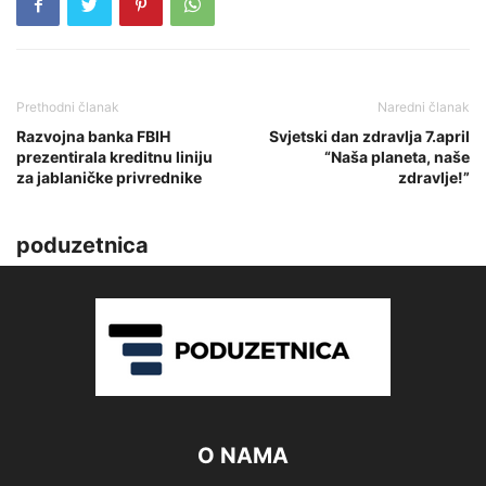
Prethodni članak
Naredni članak
Razvojna banka FBIH
Svjetski dan zdravlja 7.april
prezentirala kreditnu liniju
“Naša planeta, naše
za jablaničke privrednike
zdravlje!”
poduzetnica
O NAMA