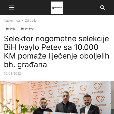
Naslovnica
Zdravlje
Zdravlje
Zdrav život
Selektor nogometne selekcije
BiH Ivaylo Petev sa 10.000
KM pomaže liječenje oboljelih
bh. građana
10/03/2022