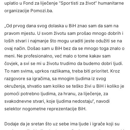
uplatio u Fond za liječenje “Sportisti za život” humanitarne
organizacije Pomozi.ba.
„Od prvog dana svog dolaska u BiH znao sam da sam na
pravom mjestu. U svom životu sam prošao mnogo dobrih i
loših stvari i najmanje što mogu uraditi jeste odužiti se na
ovaj način. Došao sam u BiH bez da se mnogo toga znalo o
meni. Ne profesionalno, već malo o tome kakav sam
čovjek, a svi se mi u životu trudimo da budemo dobri ljudi.
To nam svima, uprkos razlikama, treba biti prioritet. Kroz
razgovore sa igračima, sa mnogim ljudima iz svog
okruženja, shvatio sam koliko se teško živi u BiH i koliko je
pomoći potrebno ljudima, za hranu, za liječenje, za
svakodnevne stvari, koje ljudima nedostaju“, navodi
selektor nogometne reprezentacije BiH.
Dodaje da je sretan što uz sebe ima ljude i igrače koji su