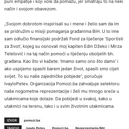
puni empatije i koji vole da pomažu, jer smatraju to na neki
način i svojom obavezom.
„Svojom dobrotom inspirisali su i mene i želio sam da im
se pridružim u misiji pomaganja građanima BiH. U to ime
sam odlučio finansijski podržati Fond za liječenje ‘Sportisti
za život’, kojeg su osnovali moj kapiten Edin Džeko i Mirza
Teletović i na taj način pomoći u liječenju oboljelih bh.
građana. Kao što vi kažete: ‘Imamo samo ono što damo’ i
ako uspijemo spasiti barem jedan život, spasili smo cijeli
svijet. To su naše zajedničke pobjede”, poručuje
IvayloPetev. Organizacija Pomozi.ba zahvaljuje selektoru
naše nogometne reprezentacije i želi mu mnogo sreće u
utakmicama koje dolaze. Da pobijedi u svakoj, kako u
utakmici na terenu, tako i u svim životnim utakmicama.
IZVOR
pomozi.ba
TAGOVI
Ivaylo Petev
Pomozi.ba
Reprezentacija BiH