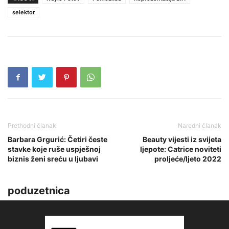
selektor
Prethodni članak
Naredni članak
Barbara Grgurić: Četiri česte
Beauty vijesti iz svijeta
stavke koje ruše uspješnoj
ljepote: Catrice noviteti
biznis ženi sreću u ljubavi
proljeće/ljeto 2022
poduzetnica