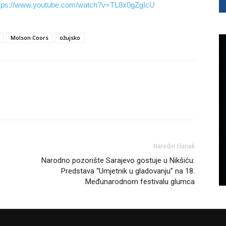
tps://www.youtube.com/watch?v=TL8x0gZgIcU
Molson Coors
ožujsko
Naredni članak
Narodno pozorište Sarajevo gostuje u Nikšiću:
Predstava “Umjetnik u gladovanju” na 18.
Međunarodnom festivalu glumca