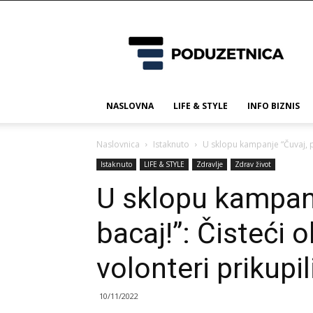
Poduzetnica.ba
NASLOVNA
LIFE & STYLE
INFO BIZNIS
Naslovnica
Istaknuto
U sklopu kampanje “Čuvaj, pa
Istaknuto
LIFE & STYLE
Zdravlje
Zdrav život
U sklopu kampanj
bacaj!”: Čisteći 
volonteri prikupi
10/11/2022