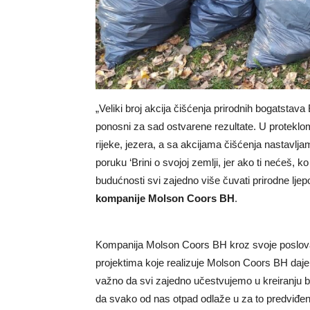
„Veliki broj akcija čišćenja prirodnih bogatsta
ponosni za sad ostvarene rezultate. U proteklom
rijeke, jezera, a sa akcijama čišćenja nastavl
poruku ‘Brini o svojoj zemlji, jer ako ti nećeš, k
budućnosti svi zajedno više čuvati prirodne ljep
kompanije Molson Coors BH
.
Kompanija Molson Coors BH kroz svoje poslova
projektima koje realizuje Molson Coors BH daje 
važno da svi zajedno učestvujemo u kreiranju bo
da svako od nas otpad odlaže u za to predviđen