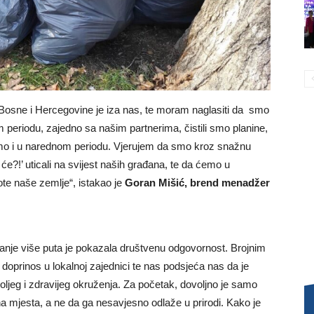
va Bosne i Hercegovine je iza nas, te moram naglasiti da smo
 periodu, zajedno sa našim partnerima, čistili smo planine,
jamo i u narednom periodu. Vjerujem da smo kroz snažnu
o će?!’ uticali na svijest naših građana, te da ćemo u
ote naše zemlje“, istakao je
Goran Mišić, brend menadžer
nje više puta je pokazala društvenu odgovornost. Brojnim
doprinos u lokalnoj zajednici te nas podsjeća nas da je
ljeg i zdravijeg okruženja. Za početak, dovoljno je samo
a mjesta, a ne da ga nesavjesno odlaže u prirodi. Kako je