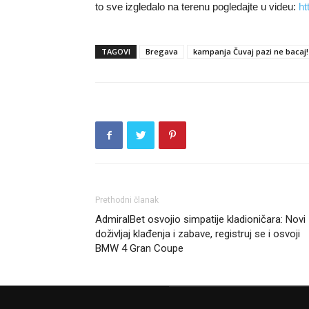
to sve izgledalo na terenu pogledajte u videu:
ht
TAGOVI
Bregava
kampanja Čuvaj pazi ne bacaj!
Prethodni članak
AdmiralBet osvojio simpatije kladioničara: Novi
doživljaj klađenja i zabave, registruj se i osvoji
BMW 4 Gran Coupe