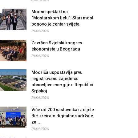
Modni spektakl na
“Mostarskom ljetu”: Stari most
ponovo je centar svijeta
29/06/2026
Završen Svjetski kongres
ekonomista u Beogradu
29/06/2026
Modriča uspostavlja prvu
registrovanu zajednicu
obnovljive energije u Republici
Srpskoj
29/06/2026
Više od 200 nastavnika iz cijele
BiH kreiralo digitalne sadržaje
za...
29/06/2026