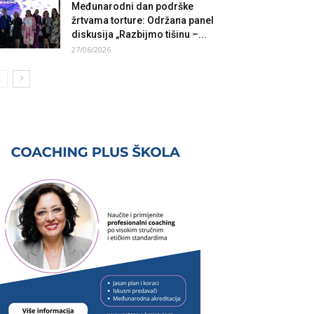
Međunarodni dan podrške
žrtvama torture: Održana panel
diskusija „Razbijmo tišinu –...
27/06/2026