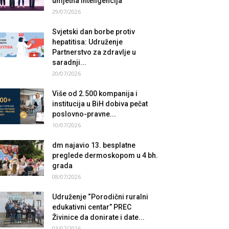
umjetna inteligencija
29/07/2026
Svjetski dan borbe protiv
hepatitisa: Udruženje
Partnerstvo za zdravlje u
saradnji...
20/07/2026
Više od 2.500 kompanija i
institucija u BiH dobiva pečat
poslovno-pravne...
10/07/2026
dm najavio 13. besplatne
preglede dermoskopom u 4 bh.
grada
08/07/2026
Udruženje “Porodični ruralni
edukativni centar” PREC
Živinice da donirate i date...
03/07/2026