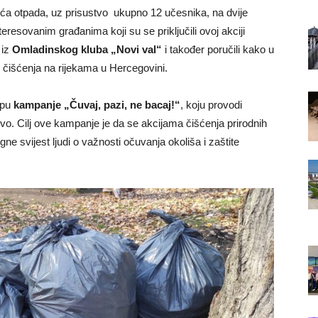
reća otpada, uz prisustvo ukupno 12 učesnika, na dvije
eresovanim građanima koji su se priključili ovoj akciji
 iz
Omladinskog kluba „Novi val“
i također poručili kako u
 čišćenja na rijekama u Hercegovini.
opu
kampanje „Čuvaj, pazi, ne bacaj!“
, koju provodi
. Cilj ove kampanje je da se akcijama čišćenja prirodnih
ne svijest ljudi o važnosti očuvanja okoliša i zaštite